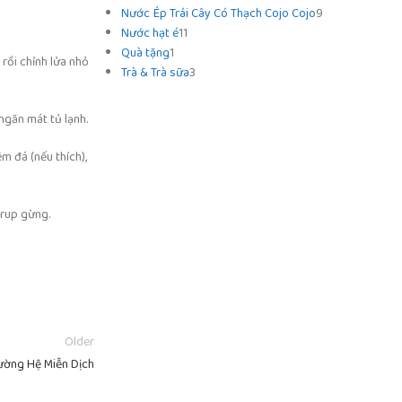
Nước Ép Trái Cây Có Thạch Cojo Cojo
9
Nước hạt é
11
Quà tặng
1
rồi chỉnh lửa nhỏ
Trà & Trà sữa
3
ngăn mát tủ lạnh.
m đá (nếu thích),
yrup gừng.
Older
ường Hệ Miễn Dịch