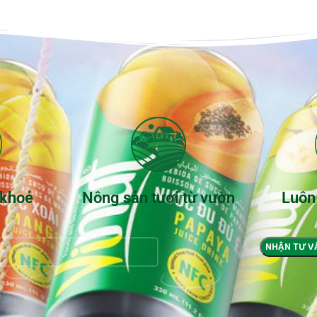
 khoẻ
Nông sản tươi từ vườn
Luôn