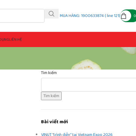
MUA HÀNG: 1900633874 ( line 121)
DỤNG
LIÊN HỆ
Tìm kiếm
Tìm kiếm
Bài viết mới
VINUT “trình diễn” tại Vietnam Expo 2026