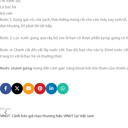
1 lít nước lọc
Lá bạc hà
Đá viên
Bước 1: Gừng gọt vỏ, rửa sạch, thái miếng mỏng rồi cho vào máy xay sinh tố, 
đun khoảng 30 phút thì tắt bếp.
Bước 2: Lọc nước gừng qua rây, bỏ xác là bạn có được phần syrup gừng có thể 
Bước 4: Chanh cắt đôi vắt lấy nước cốt. Sau đó, bạn cho vào ly 30ml nước c
trang trí với lá bạc hà và thưởng thức.
Nước chanh gừng
mang đến cảm giác sảng khoái bởi mùi thơm của chanh, g
Newer
VINUT: Cảnh báo giả mạo thương hiệu VINUT tại Việt nam