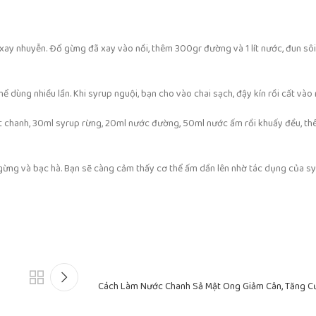
xay nhuyễn. Đổ gừng đã xay vào nồi, thêm 300gr đường và 1 lít nước, đun sôi 
dùng nhiều lần. Khi syrup nguội, bạn cho vào chai sạch, đậy kín rồi cất vào 
ốt chanh, 30ml syrup rừng, 20ml nước đường, 50ml nước ấm rồi khuấy đều, thê
ừng và bạc hà. Bạn sẽ càng cảm thấy cơ thể ấm dần lên nhờ tác dụng của s
Cách Làm Nước Chanh Sả Mật Ong Giảm Cân, Tăng C