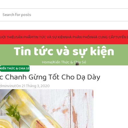
GIỚI THIỆU
SẢN PHẨM
TIN TỨC VÀ SỰ KIỆN
NHÀ PHÂN PHỐI
NHÀ CUNG CẤP
TUYỂN 
Tin tức và sự kiện
Home
Kiến Thức & Chia Sẻ
KIẾN THỨC & CHIA SẺ
 Chanh Gừng Tốt Cho Dạ Dày
dminvinut
On 21 Tháng 3, 2020