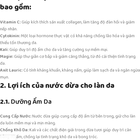
bao gồm:
Vitamin C:
Giúp kích thích sản xuất collagen, làm tăng độ đàn hồi và giảm
nếp nhăn.
Cytokinin:
Một loại hormone thực vật có khả năng chống lão hóa và giảm
thiểu tổn thương da.
Kali:
Giúp duy trì độ ẩm cho da và tăng cường sự mềm mại.
Magie:
Giúp thư giãn cơ bắp và giảm căng thẳng, từ đó cải thiện tình trạng
da.
Axit Lauric:
Có tính kháng khuẩn, kháng nấm, giúp làm sạch da và ngăn ngừa
mụn.
2. Lợi ích của nước dừa cho làn da
2.1.
Dưỡng Ẩm Da
Cung Cấp Nước:
Nước dừa giúp cung cấp độ ẩm từ bên trong, giữ cho làn
da luôn mềm mại và mịn màng.
Chống Khô Da:
Kali và các chất điện giải trong dừa tươi giúp duy trì cân
bằng độ ẩm, chống lại tình trạng khô da và bong tróc.