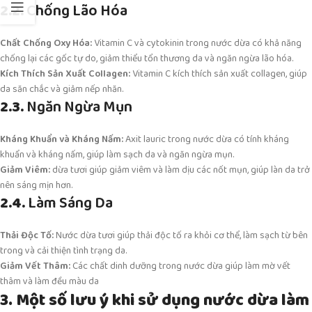
2.2.
Chống Lão Hóa
Chất Chống Oxy Hóa:
Vitamin C và cytokinin trong nước dừa có khả năng
chống lại các gốc tự do, giảm thiểu tổn thương da và ngăn ngừa lão hóa.
Kích Thích Sản Xuất Collagen:
Vitamin C kích thích sản xuất collagen, giúp
da săn chắc và giảm nếp nhăn.
2.3.
Ngăn Ngừa Mụn
Kháng Khuẩn và Kháng Nấm:
Axit lauric trong nước dừa có tính kháng
khuẩn và kháng nấm, giúp làm sạch da và ngăn ngừa mụn.
Giảm Viêm:
dừa tươi giúp giảm viêm và làm dịu các nốt mụn, giúp làn da trở
nên sáng mịn hơn.
2.4.
Làm Sáng Da
Thải Độc Tố:
Nước dừa tươi giúp thải độc tố ra khỏi cơ thể, làm sạch từ bên
trong và cải thiện tình trạng da.
Giảm Vết Thâm:
Các chất dinh dưỡng trong nước dừa giúp làm mờ vết
thâm và làm đều màu da
3. Một số lưu ý khi sử dụng nước dừa làm