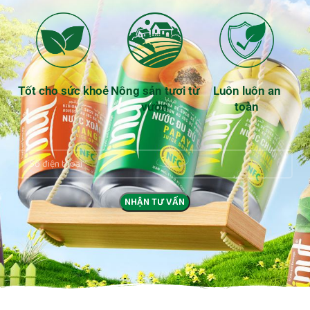
Tốt cho sức khoẻ
Nông sản tươi từ
Luôn luôn an
vườn
toàn