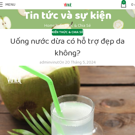
0
MENU
0
Tin tức và sự kiện
Home
Kiến Thức & Chia Sẻ
KIẾN THỨC & CHIA SẺ
Uống nước dừa có hỗ trợ đẹp da
không?
adminvinut
On 20 Tháng 5, 2024