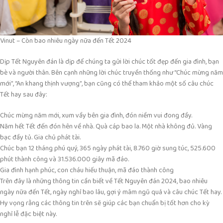
Vinut – Còn bao nhiêu ngày nữa đến Tết 2024
Dịp Tết Nguyên đán là dịp để chúng ta gửi lời chúc tốt đẹp đến gia đình, bạn
bè và người thân. Bên cạnh những lời chúc truyền thống như “Chúc mừng năm
mới”, “An khang thịnh vượng”, bạn cũng có thể tham khảo một số câu chúc
Tết hay sau đây:
Chúc mừng năm mới, xum vầy bên gia đình, đón niềm vui đong đầy.
Năm hết Tết đến đón hên về nhà. Quà cáp bao la. Một nhà không đủ. Vàng
bạc đầy tủ. Gia chủ phát tài.
Chúc bạn 12 tháng phú quý, 365 ngày phát tài, 8.760 giờ sung túc, 525.600
phút thành công và 31.536.000 giây mã đáo.
Gia đình hạnh phúc, con cháu hiếu thuận, mã đáo thành công
Trên đây là những thông tin cần biết về Tết Nguyên đán 2024, bao nhiêu
ngày nữa đến Tết, ngày nghỉ bao lâu, gợi ý mâm ngũ quả và câu chúc Tết hay.
Hy vọng rằng các thông tin trên sẽ giúp các bạn chuẩn bị tốt hơn cho kỳ
nghỉ lễ đặc biệt này.