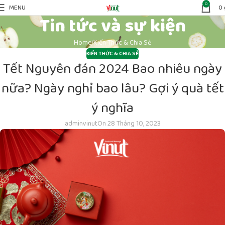
0
MENU
0
Tin tức và sự kiện
Home
Kiến Thức & Chia Sẻ
KIẾN THỨC & CHIA SẺ
Tết Nguyên đán 2024 Bao nhiêu ngày
nữa? Ngày nghỉ bao lâu? Gợi ý quà tết
ý nghĩa
adminvinut
On 28 Tháng 10, 2023