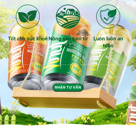
Tốt cho sức khoẻ
Nông sản tươi từ
Luôn luôn an
vườn
toàn