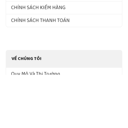
CHÍNH SÁCH KIỂM HÀNG
CHÍNH SÁCH THANH TOÁN
VỀ CHÚNG TÔI
Quy Mô Và Thị Trường
Tầm Nhìn – Sứ Mệnh – Giá Trị Cốt Lõi
Chứng Nhận Chất Lượng
ĐÃ ĐĂNG KÝ