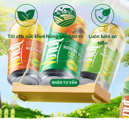
Tốt cho sức khoẻ
Nông sản tươi từ
Luôn luôn an
vườn
toàn