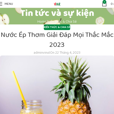
0
MENU
0
Tin tức và sự kiện
Home
Kiến Thức & Chia Sẻ
KIẾN THỨC & CHIA SẺ
Nước Ép Thơm Giải Đáp Mọi Thắc Mắc
2023
adminvinut
On 22 Tháng 4, 2023