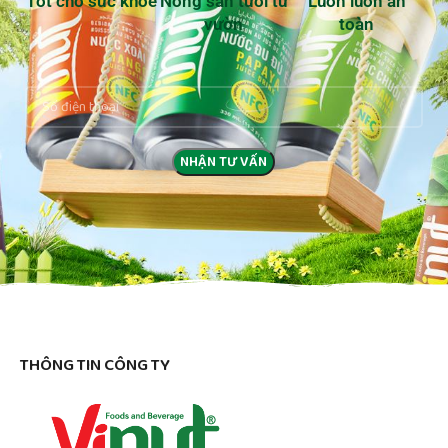
Tốt cho sức khoẻ
Nông sản tươi từ
Luôn luôn an
vườn
toàn
THÔNG TIN CÔNG TY