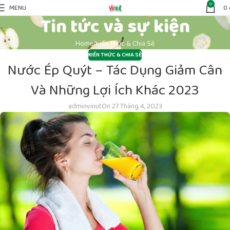
0
MENU
0
Tin tức và sự kiện
Home
Kiến Thức & Chia Sẻ
KIẾN THỨC & CHIA SẺ
Nước Ép Quýt – Tác Dụng Giảm Cân
Và Những Lợi Ích Khác 2023
adminvinut
On 27 Tháng 4, 2023