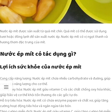
Nước ép mít được sản xuất từ quả mít chín. Quả mít có thể được sử dụng
tươi hoặc đông lạnh để sản xuất nước ép. Nước ép mít có vị ngọt thanh và
hương thơm đặc trưng của mít.
Nước ép mít có tác dụng gì?
Lợi ích sức khỏe của nước ép mít
Cung cấp năng lượng: Nước ép mít chứa nhiều carbohydrate và đường, giúp
cung cấp năng lượng cho cơ thể.
Chống oxy hóa: Nước ép mít giàu vitamin C và các chất chống oxy hóa khác,
giúp bảo vệ cơ thể khỏi tổn thương do các gốc tự do.
Hỗ trợ tiêu hóa: Nước ép mít có chứa enzyme papain và chất xơ, giúp tăng
cường hoạt động tiêu hóa và ngăn ngừa táo bón.
Tăng cường miễn dịch: Nước ép mít giàu vitamin C, giúp tăng cường hệ miễn