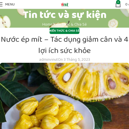
0
MENU
0
Tin tức và sự kiện
Home
Kiến Thức & Chia Sẻ
KIẾN THỨC & CHIA SẺ
Nước ép mít – Tác dụng giảm cân và 4
lợi ích sức khỏe
adminvinut
On 3 Tháng 5, 2023