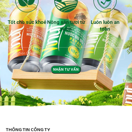
Tốt cho sức khoẻ
Nông sản tươi từ
Luôn luôn an
vườn
toàn
THÔNG TIN CÔNG TY