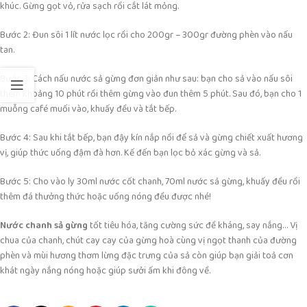
khúc. Gừng gọt vỏ, rửa sạch rồi cắt lát mỏng.
Bước 2: Đun sôi 1 lít nước lọc rồi cho 200gr – 300gr đường phèn vào nấu
tan.
Bước 3: Cách nấu nước sả gừng đơn giản như sau: bạn cho sả vào nấu sôi
thêm khoảng 10 phút rồi thêm gừng vào đun thêm 5 phút. Sau đó, bạn cho 1
muỗng café muối vào, khuấy đều và tắt bếp.
Bước 4: Sau khi tắt bếp, bạn đậy kín nắp nồi để sả và gừng chiết xuất hương
vị, giúp thức uống đậm đà hơn. Kế đến bạn lọc bỏ xác gừng và sả.
Bước 5: Cho vào ly 30ml nước cốt chanh, 70ml nước sả gừng, khuấy đều rồi
thêm đá thưởng thức hoặc uống nóng đều được nhé!
Nước chanh sả gừng
tốt tiêu hóa, tăng cường sức đề kháng, say nắng… Vị
chua của chanh, chút cay cay của gừng hoà cùng vị ngọt thanh của đường
phèn và mùi hương thơm lừng đặc trưng của sả còn giúp bạn giải toả cơn
khát ngày nắng nóng hoặc giúp sưởi ấm khi đông về.