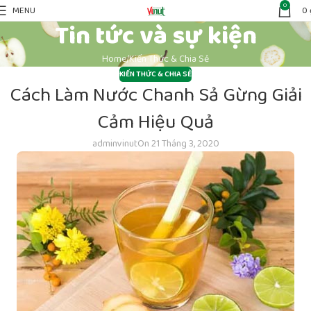
0
MENU
0
Tin tức và sự kiện
Home
Kiến Thức & Chia Sẻ
KIẾN THỨC & CHIA SẺ
Cách Làm Nước Chanh Sả Gừng Giải
Cảm Hiệu Quả
adminvinut
On 21 Tháng 3, 2020