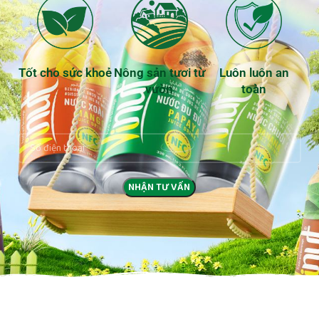
Tốt cho sức khoẻ
Nông sản tươi từ
Luôn luôn an
vườn
toàn