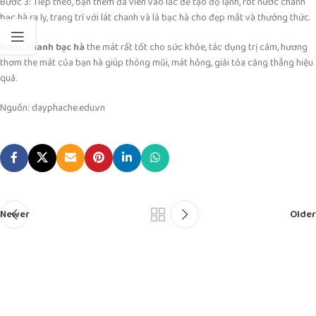
Bước 3: Tiếp theo, bạn thêm đá viên vào lắc để tạo độ lạnh, rót nước chanh
bạc hà ra ly, trang trí với lát chanh và lá bạc hà cho đẹp mắt và thưởng thức.
Nước chanh bạc hà
the mát rất tốt cho sức khỏe, tác dụng trị cảm, hương
thơm the mát của bạn hà giúp thông mũi, mát hỏng, giải tỏa căng thẳng hiệu
quả.
Nguồn: dayphache.edu.vn
Newer
Older