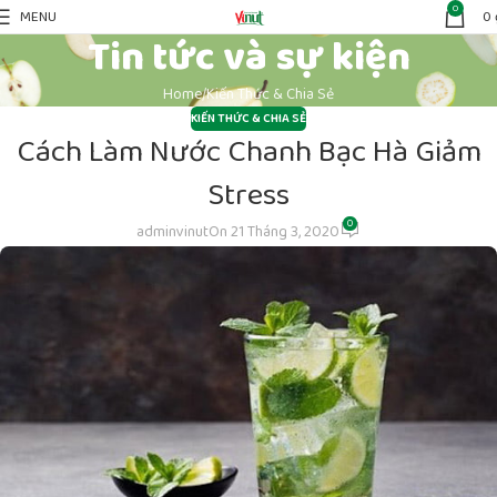
0
MENU
0
Tin tức và sự kiện
Home
Kiến Thức & Chia Sẻ
KIẾN THỨC & CHIA SẺ
Cách Làm Nước Chanh Bạc Hà Giảm
Stress
0
adminvinut
On 21 Tháng 3, 2020