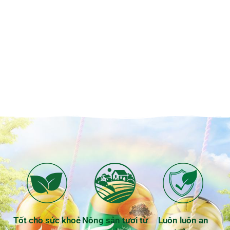
Tốt cho sức khoẻ
Nông sản tươi từ
Luôn luôn an