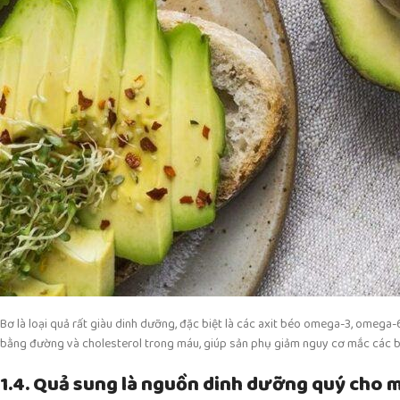
Bơ là loại quả rất giàu dinh dưỡng, đặc biệt là các axit béo omega-3, omega
bằng đường và cholesterol trong máu, giúp sản phụ giảm nguy cơ mắc các b
1.4. Quả sung là nguồn dinh dưỡng quý cho m