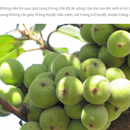
Không nên bỏ qua quả sung trong chế độ ăn uống của mẹ sau khi sinh vì nó ch
sung không chỉ giúp thông huyết, tiêu viêm, sát trùng, bổ huyết, nhuận tràng