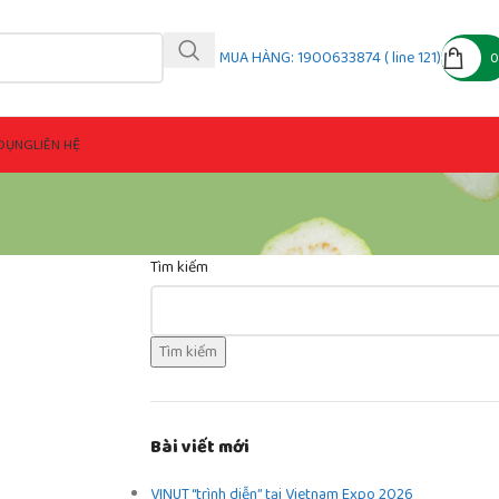
MUA HÀNG: 1900633874 ( line 121)
DỤNG
LIÊN HỆ
Tìm kiếm
Tìm kiếm
Bài viết mới
VINUT “trình diễn” tại Vietnam Expo 2026