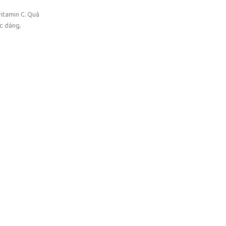
vitamin C. Quả
óc dáng.