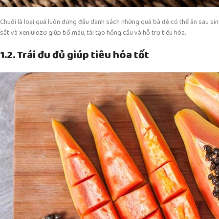
Chuối là loại quả luôn đứng đầu danh sách những quả bà đẻ có thể ăn sau sinh
sắt và xenlulozơ giúp bổ máu, tái tạo hồng cầu và hỗ trợ tiêu hóa.
1.2. Trái đu đủ giúp tiêu hóa tốt