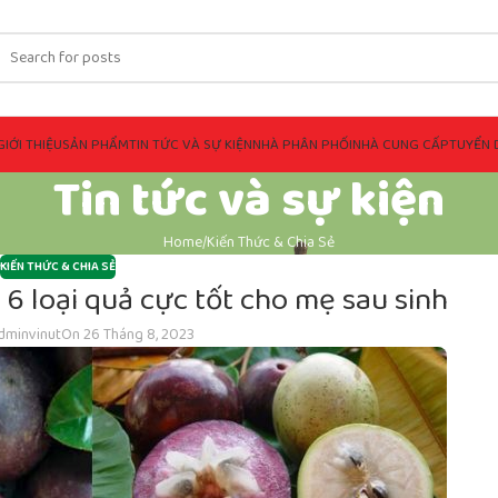
GIỚI THIỆU
SẢN PHẨM
TIN TỨC VÀ SỰ KIỆN
NHÀ PHÂN PHỐI
NHÀ CUNG CẤP
TUYỂN 
Tin tức và sự kiện
Home
Kiến Thức & Chia Sẻ
KIẾN THỨC & CHIA SẺ
 6 loại quả cực tốt cho mẹ sau sinh
dminvinut
On 26 Tháng 8, 2023