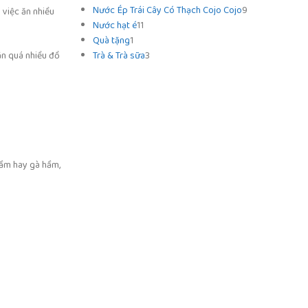
Nước Ép Trái Cây Có Thạch Cojo Cojo
9
 việc ăn nhiều
Nước hạt é
11
Quà tặng
1
Trà & Trà sữa
3
ăn quá nhiều đồ
hầm hay gà hầm,