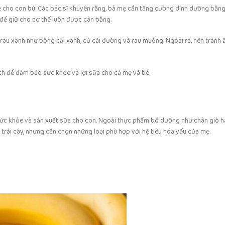
mẹ cho con bú. Các bác sĩ khuyên rằng, bà mẹ cần tăng cường dinh dưỡng bằng
 để giữ cho cơ thể luôn được cân bằng.
 rau xanh như bông cải xanh, củ cải đường và rau muống. Ngoài ra, nên tránh 
ch để đảm bảo sức khỏe và lợi sữa cho cả mẹ và bé.
 sức khỏe và sản xuất sữa cho con. Ngoài thực phẩm bổ dưỡng như chân giò 
 trái cây, nhưng cần chọn những loại phù hợp với hệ tiêu hóa yếu của mẹ.