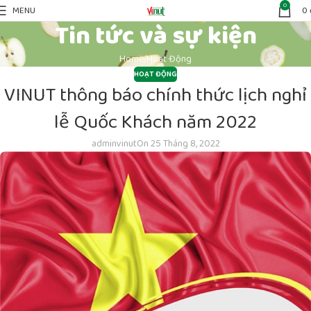
0
MENU
0
Tin tức và sự kiện
Home
Hoạt Động
HOẠT ĐỘNG
VINUT thông báo chính thức lịch nghỉ
lễ Quốc Khách năm 2022
adminvinut
On 25 Tháng 8, 2022