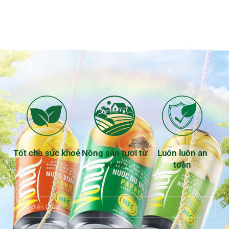
Tốt cho sức khoẻ
Nông sản tươi từ
Luôn luôn an
vườn
toàn