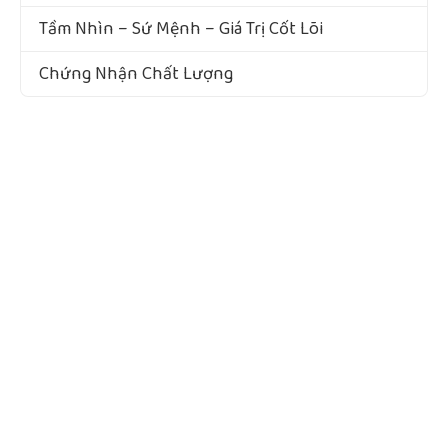
Tầm Nhìn – Sứ Mệnh – Giá Trị Cốt Lõi
Chứng Nhận Chất Lượng
ĐÃ ĐĂNG KÝ
Copyright ©1998 - 2022 NAM VIET F&B. All Rights Reserved Designed by Premium Beverage
Supply
Công ty Cổ Phần Thực Phẩm & NGK Nam Việt. GPDKKD: 3702469912 do sở KH & ĐT Bình
Dương cấp ngày Cấp Ngày: 03/06/2016.
Địa chỉ: Số 994/1C đường Nguyễn Thị Minh Khai, Khu phố Tân Thắng, phường Tân Đông
Hiệp, thành phố Hồ Chí Minh, Việt Nam