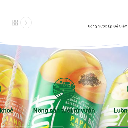
Uống Nước Ép Để Giảm 
 khoẻ
Nông sản tươi từ vườn
Luôn