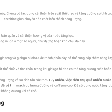
 này. Chúng có tác dụng cải thiện hiệu suất thể thao và tăng cường sự tỉnh táo
 L-carnitine giúp chuyển hóa chất béo thành năng lượng.
 bảo quản và cải thiện hương vị của nước tăng lực.
ng muốn ở một số người, như dị ứng hoặc khó chịu dạ dày.
ginseng và ginkgo biloba. Các thành phần này có thể cung cấp thêm năng lượ
ất thể chất và tinh thần, trong khi ginkgo biloba có thể tăng cường tuần hoà
g lượng và sự tỉnh táo tức thời.
Tuy nhiên, việc tiêu thụ quá nhiều nước 
n đề về tim mạch
do lượng đường và caffeine cao. Để sử dụng nước tăng lự
c không đường khi có thể.
ng