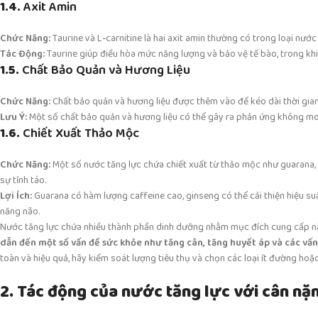
1.4.
Axit Amin
Chức Năng:
Taurine và L-carnitine là hai axit amin thường có trong loại nước
Tác Động:
Taurine giúp điều hòa mức năng lượng và bảo vệ tế bào, trong khi
1.5.
Chất Bảo Quản và Hương Liệu
Chức Năng:
Chất bảo quản và hương liệu được thêm vào để kéo dài thời gian
Lưu Ý:
Một số chất bảo quản và hương liệu có thể gây ra phản ứng không mo
1.6.
Chiết Xuất Thảo Mộc
Chức Năng:
Một số nước tăng lực chứa chiết xuất từ thảo mộc như guarana, 
sự tỉnh táo.
Lợi Ích:
Guarana có hàm lượng caffeine cao, ginseng có thể cải thiện hiệu su
năng não.
Nước tăng lực chứa nhiều thành phần dinh dưỡng nhằm mục đích cung cấp năn
dẫn đến một số vấn đề sức khỏe như tăng cân, tăng huyết áp và các vấ
toàn và hiệu quả, hãy kiểm soát lượng tiêu thụ và chọn các loại ít đường hoặ
2. Tác động của nước tăng lực với cân nặ