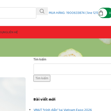
MUA HÀNG: 1900633874 ( line 121)
DỤNG
LIÊN HỆ
Tìm kiếm
Tìm kiếm
Bài viết mới
VINUT “trình diễn” tại Vietnam Expo 2026