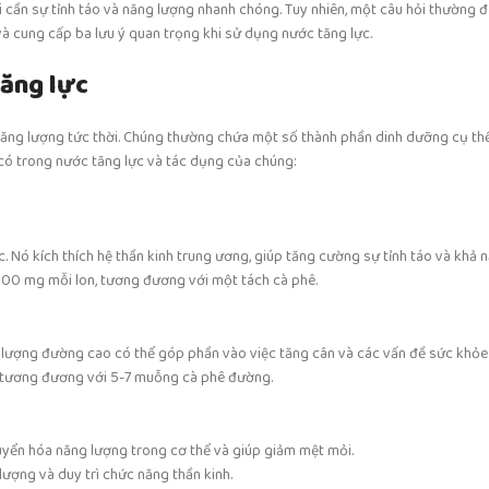
i cần sự tỉnh táo và năng lượng nhanh chóng. Tuy nhiên, một câu hỏi thường đư
và cung cấp ba lưu ý quan trọng khi sử dụng nước tăng lực.
tăng lực
à năng lượng tức thời. Chúng thường chứa một số thành phần dinh dưỡng cụ t
có trong nước tăng lực và tác dụng của chúng:
c. Nó kích thích hệ thần kinh trung ương, giúp tăng cường sự tỉnh táo và khả n
00 mg mỗi lon, tương đương với một tách cà phê.
lượng đường cao có thể góp phần vào việc tăng cân và các vấn đề sức khỏe
 tương đương với 5-7 muỗng cà phê đường.
 chuyển hóa năng lượng trong cơ thể và giúp giảm mệt mỏi.
ượng và duy trì chức năng thần kinh.