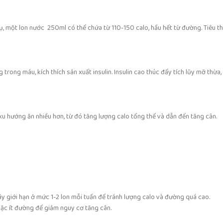
ụ, một lon nước 250ml có thể chứa từ 110-150 calo, hầu hết từ đường. Tiêu t
ng máu, kích thích sản xuất insulin. Insulin cao thúc đẩy tích lũy mỡ thừa, 
xu hướng ăn nhiều hơn, từ đó tăng lượng calo tổng thể và dẫn đến tăng cân.
y giới hạn ở mức 1-2 lon mỗi tuần để tránh lượng calo và đường quá cao.
ặc ít đường để giảm nguy cơ tăng cân.