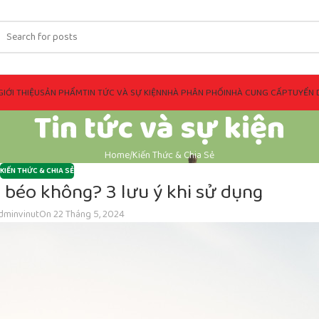
GIỚI THIỆU
SẢN PHẨM
TIN TỨC VÀ SỰ KIỆN
NHÀ PHÂN PHỐI
NHÀ CUNG CẤP
TUYỂN 
Tin tức và sự kiện
Home
Kiến Thức & Chia Sẻ
KIẾN THỨC & CHIA SẺ
 béo không? 3 lưu ý khi sử dụng
dminvinut
On 22 Tháng 5, 2024