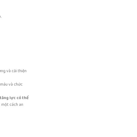
.
ng và cải thiện
n máu và chức
tăng lực có thể
c một cách an