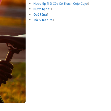
Nước Ép Trái Cây Có Thạch Cojo Cojo
9
Nước hạt é
11
Quà tặng
1
Trà & Trà sữa
3