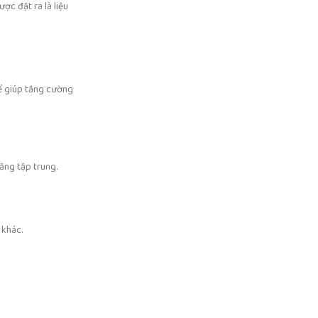
ợc đặt ra là liệu
hể giúp tăng cường
ăng tập trung.
 khác.