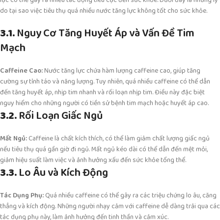
lực có thể gây ra nhiều tác động tiêu cực đến sức khỏe. Dưới đây là những lý
do tại sao việc tiêu thụ quá nhiều nước tăng lực không tốt cho sức khỏe.
3.1.
Nguy Cơ Tăng Huyết Áp và Vấn Đề Tim
Mạch
Caffeine Cao:
Nước tăng lực chứa hàm lượng caffeine cao, giúp tăng
cường sự tỉnh táo và năng lượng. Tuy nhiên, quá nhiều caffeine có thể dẫn
đến tăng huyết áp, nhịp tim nhanh và rối loạn nhịp tim. Điều này đặc biệt
nguy hiểm cho những người có tiền sử bệnh tim mạch hoặc huyết áp cao.
3.2.
Rối Loạn Giấc Ngủ
Mất Ngủ:
Caffeine là chất kích thích, có thể làm giảm chất lượng giấc ngủ
nếu tiêu thụ quá gần giờ đi ngủ. Mất ngủ kéo dài có thể dẫn đến mệt mỏi,
giảm hiệu suất làm việc và ảnh hưởng xấu đến sức khỏe tổng thể.
3.3.
Lo Âu và Kích Động
Tác Dụng Phụ:
Quá nhiều caffeine có thể gây ra các triệu chứng lo âu, căng
thẳng và kích động. Những người nhạy cảm với caffeine dễ dàng trải qua các
tác dụng phụ này, làm ảnh hưởng đến tinh thần và cảm xúc.