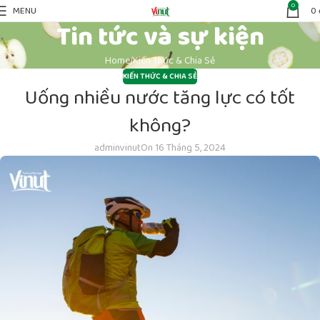
0
MENU
0
Tin tức và sự kiện
Home
Kiến Thức & Chia Sẻ
KIẾN THỨC & CHIA SẺ
Uống nhiều nước tăng lực có tốt
không?
adminvinut
On 16 Tháng 5, 2024