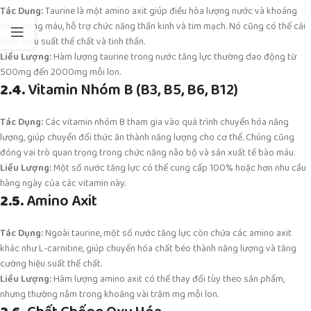
Tác Dụng:
Taurine là một amino axit giúp điều hòa lượng nước và khoáng
chất trong máu, hỗ trợ chức năng thần kinh và tim mạch. Nó cũng có thể cải
thiện hiệu suất thể chất và tinh thần.
Liều Lượng:
Hàm lượng taurine trong nước tăng lực thường dao động từ
500mg đến 2000mg mỗi lon.
2.4.
Vitamin Nhóm B (B3, B5, B6, B12)
Tác Dụng:
Các vitamin nhóm B tham gia vào quá trình chuyển hóa năng
lượng, giúp chuyển đổi thức ăn thành năng lượng cho cơ thể. Chúng cũng
đóng vai trò quan trọng trong chức năng não bộ và sản xuất tế bào máu.
Liều Lượng:
Một số nước tăng lực có thể cung cấp 100% hoặc hơn nhu cầu
hàng ngày của các vitamin này.
2.5.
Amino Axit
Tác Dụng:
Ngoài taurine, một số nước tăng lực còn chứa các amino axit
khác như L-carnitine, giúp chuyển hóa chất béo thành năng lượng và tăng
cường hiệu suất thể chất.
Liều Lượng:
Hàm lượng amino axit có thể thay đổi tùy theo sản phẩm,
nhưng thường nằm trong khoảng vài trăm mg mỗi lon.