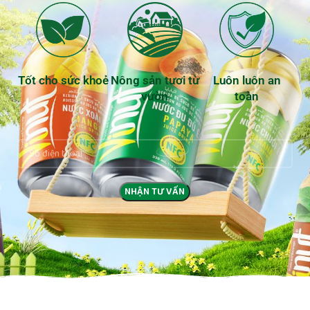
Tốt cho sức khoẻ
Nông sản tươi từ
Luôn luôn an
vườn
toàn