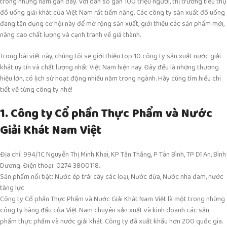
trong những năm gần đây. Với dân số gần 100 triệu người, thị trường tiêu thụ
đồ uống giải khát của Việt Nam rất tiềm năng. Các công ty sản xuất đồ uống
đang tận dụng cơ hội này để mở rộng sản xuất, giới thiệu các sản phẩm mới,
nâng cao chất lượng và cạnh tranh về giá thành.
Trong bài viết này, chúng tôi sẽ giới thiệu top 10 công ty sản xuất nước giải
khát uy tín và chất lượng nhất Việt Nam hiện nay. Đây đều là những thương
hiệu lớn, có lịch sử hoạt động nhiều năm trong ngành. Hãy cùng tìm hiểu chi
tiết về từng công ty nhé!
1. Công ty Cổ phần Thực Phẩm và Nước
Giải Khát Nam Việt
Địa chỉ: 994/1C Nguyễn Thị Minh Khai, KP Tân Thắng, P Tân Bình, TP Dĩ An, Bình
Dương. Điện thoại: 0274 3800118.
Sản phẩm nổi bật: Nước ép trái cây các loại, Nước dừa, Nước nha đam, nước
tăng lực
Công ty Cổ phần Thực Phẩm và Nước Giải Khát Nam Việt là một trong những
công ty hàng đầu của Việt Nam chuyên sản xuất và kinh doanh các sản
phẩm thực phẩm và nước giải khát. Công ty đã xuất khẩu hơn 200 quốc gia.