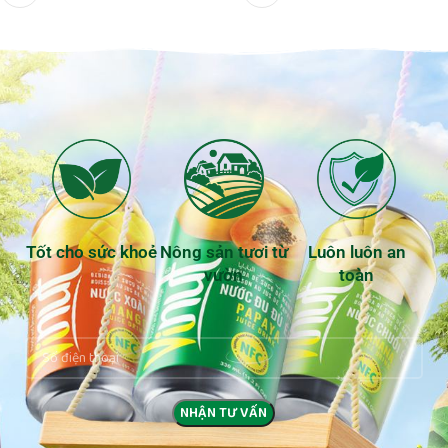
Tốt cho sức khoẻ
Nông sản tươi từ
Luôn luôn an
vườn
toàn