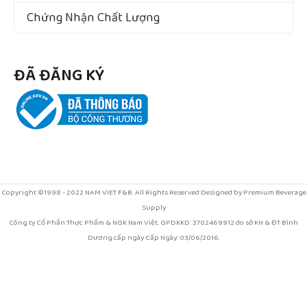
Chứng Nhận Chất Lượng
ĐÃ ĐĂNG KÝ
Copyright ©1998 - 2022 NAM VIET F&B. All Rights Reserved Designed by Premium Beverage
Supply
Công ty Cổ Phần Thực Phẩm & NGK Nam Việt. GPDKKD: 3702469912 do sở KH & ĐT Bình
Dương cấp ngày Cấp Ngày: 03/06/2016.
Địa chỉ: Số 994/1C đường Nguyễn Thị Minh Khai, Khu phố Tân Thắng, phường Tân Đông
Hiệp, thành phố Hồ Chí Minh, Việt Nam
Call center: 1900633874 - Điện thoại: 0368728969.
Email: kinhdoanh@vinut.com.vn . Chịu trách nhiệm nội dung: BÙI THỊ THU HƯƠNG. Xem