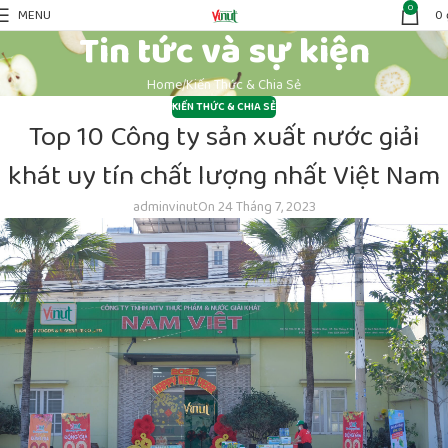
0
MENU
0
Tin tức và sự kiện
Home
Kiến Thức & Chia Sẻ
KIẾN THỨC & CHIA SẺ
Top 10 Công ty sản xuất nước giải
khát uy tín chất lượng nhất Việt Nam
adminvinut
On 24 Tháng 7, 2023