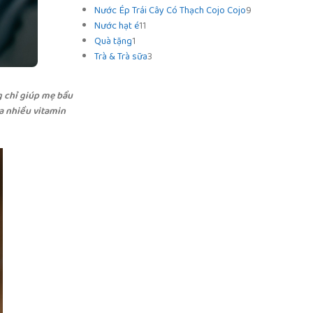
Nước Ép Trái Cây Có Thạch Cojo Cojo
9
Nước hạt é
11
Quà tặng
1
Trà & Trà sữa
3
g chỉ giúp mẹ bầu
a nhiều vitamin