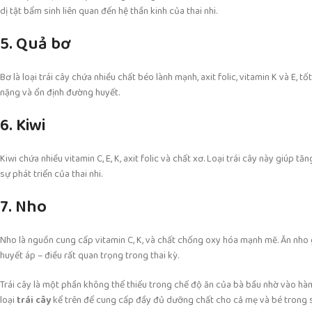
dị tật bẩm sinh liên quan đến hệ thần kinh của thai nhi.
5. Quả bơ
Bơ là loại trái cây chứa nhiều chất béo lành mạnh, axit folic, vitamin K và E, 
nặng và ổn định đường huyết.
6. Kiwi
Kiwi chứa nhiều vitamin C, E, K, axit folic và chất xơ. Loại trái cây này giúp
sự phát triển của thai nhi.
7. Nho
Nho là nguồn cung cấp vitamin C, K, và chất chống oxy hóa mạnh mẽ. Ăn nho 
huyết áp – điều rất quan trọng trong thai kỳ.
Trái cây là một phần không thể thiếu trong chế độ ăn của bà bầu nhờ vào h
loại
trái cây
kể trên để cung cấp đầy đủ dưỡng chất cho cả mẹ và bé trong s