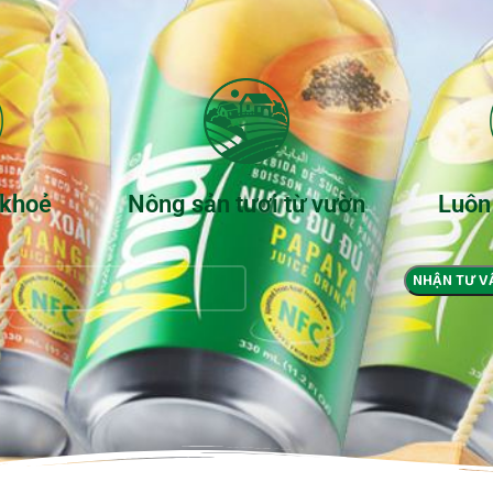
 khoẻ
Nông sản tươi từ vườn
Luôn