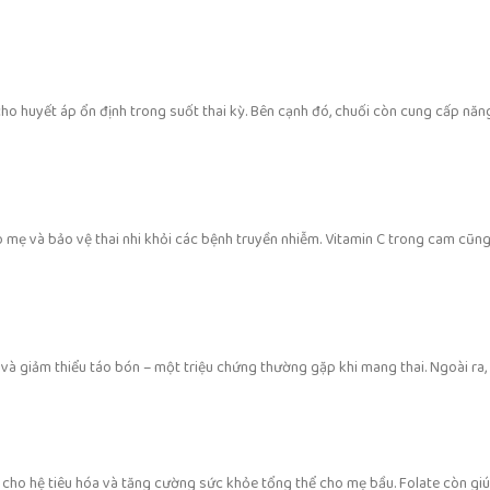
iữ cho huyết áp ổn định trong suốt thai kỳ. Bên cạnh đó, chuối còn cung cấp năng
 mẹ và bảo vệ thai nhi khỏi các bệnh truyền nhiễm. Vitamin C trong cam cũng
 hóa và giảm thiểu táo bón – một triệu chứng thường gặp khi mang thai. Ngoài ra
 tốt cho hệ tiêu hóa và tăng cường sức khỏe tổng thể cho mẹ bầu. Folate còn g