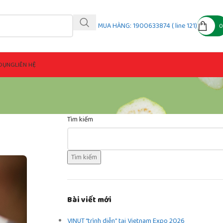
MUA HÀNG: 1900633874 ( line 121)
DỤNG
LIÊN HỆ
Tìm kiếm
Tìm kiếm
Bài viết mới
VINUT “trình diễn” tại Vietnam Expo 2026