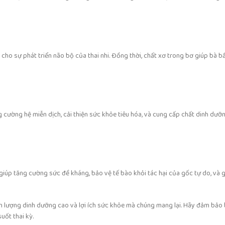
tốt cho sự phát triển não bộ của thai nhi. Đồng thời, chất xơ trong bơ giúp bà b
 tăng cường hệ miễn dịch, cải thiện sức khỏe tiêu hóa, và cung cấp chất dinh dư
giúp tăng cường sức đề kháng, bảo vệ tế bào khỏi tác hại của gốc tự do, và 
àm lượng dinh dưỡng cao và lợi ích sức khỏe mà chúng mang lại. Hãy đảm bảo
uốt thai kỳ.