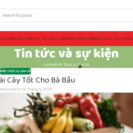
GIỚI THIỆU
SẢN PHẨM
TIN TỨC VÀ SỰ KIỆN
NHÀ PHÂN PHỐI
NHÀ CUNG CẤP
TUYỂN 
Tin tức và sự kiện
Home
Kiến Thức & Chia Sẻ
KIẾN THỨC & CHIA SẺ
rái Cây Tốt Cho Bà Bầu
dminvinut
On 19 Tháng 9, 2024