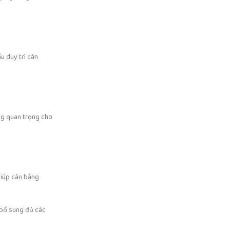
ầu duy trì cân
ỡng quan trọng cho
giúp cân bằng
 bổ sung đủ các