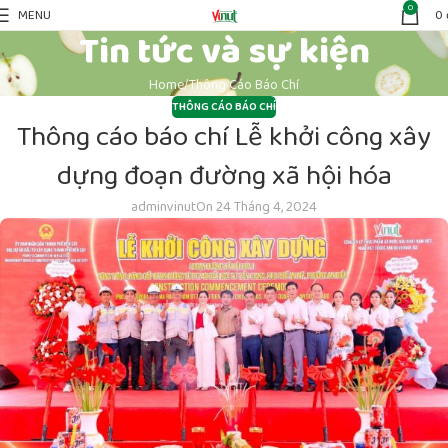
0
MENU
0
Tin tức và sự kiện
Home
Thông Cáo Báo Chí
THÔNG CÁO BÁO CHÍ
Thông cáo báo chí Lễ khởi công xây
dựng đoạn đường xã hội hóa
adminvinut
On 24 Tháng 4, 2024