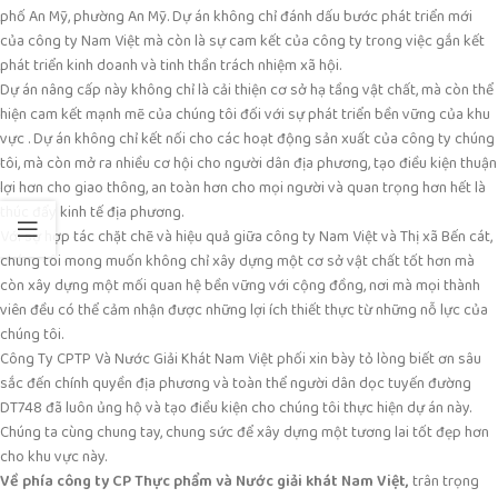
phố An Mỹ, phường An Mỹ. Dự án không chỉ đánh dấu bước phát triển mới
của công ty Nam Việt mà còn là sự cam kết của công ty trong việc gắn kết
phát triển kinh doanh và tinh thần trách nhiệm xã hội.
Dự án nâng cấp này không chỉ là cải thiện cơ sở hạ tầng vật chất, mà còn thể
hiện cam kết mạnh mẽ của chúng tôi đối với sự phát triển bền vững của khu
vực . Dự án không chỉ kết nối cho các hoạt động sản xuất của công ty chúng
tôi, mà còn mở ra nhiều cơ hội cho người dân địa phương, tạo điều kiện thuận
lợi hơn cho giao thông, an toàn hơn cho mọi người và quan trọng hơn hết là
thúc đẩy kinh tế địa phương.
Với sự hợp tác chặt chẽ và hiệu quả giữa công ty Nam Việt và Thị xã Bến cát,
chúng tôi mong muốn không chỉ xây dựng một cơ sở vật chất tốt hơn mà
còn xây dựng một mối quan hệ bền vững với cộng đồng, nơi mà mọi thành
viên đều có thể cảm nhận được những lợi ích thiết thực từ những nỗ lực của
chúng tôi.
Công Ty CPTP Và Nước Giải Khát Nam Việt phối xin bày tỏ lòng biết ơn sâu
sắc đến chính quyền địa phương và toàn thể người dân dọc tuyến đường
DT748 đã luôn ủng hộ và tạo điều kiện cho chúng tôi thực hiện dự án này.
Chúng ta cùng chung tay, chung sức để xây dựng một tương lai tốt đẹp hơn
cho khu vực này.
Về phía công ty CP Thực phẩm và Nước giải khát Nam Việt,
trân trọng