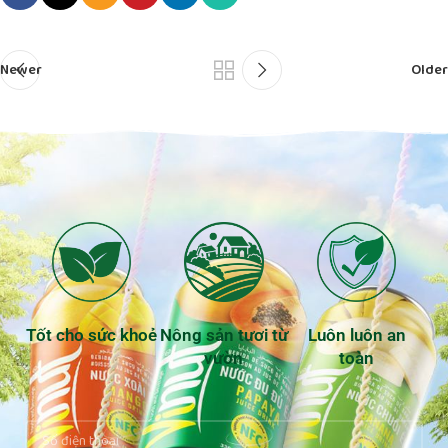
Newer
Older
Tốt cho sức khoẻ
Nông sản tươi từ
Luôn luôn an
vườn
toàn