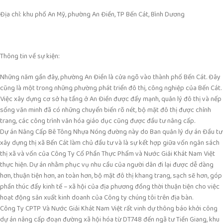
Địa chỉ: khu phố An Mỹ, phường An Điền, TP Bến Cát, Bình Dương
Thông tin về sự kiện:
Những năm gần đây, phường An Điền là cửa ngõ vào thành phố Bến Cát. Đây
cũng là một trong những phường phát triển đô thị, công nghiệp của Bến Cát.
Việc xây dựng cơ sở hạ tầng ở An Điền được đẩy mạnh, quản lý đô thị và nếp
sống văn minh đã có những chuyển biến rõ nét, bộ mặt đô thị được chỉnh
trang, các công trình văn hóa giáo dục cũng được đầu tư nâng cấp.
Dự án Nâng Cấp Bê Tông Nhựa Nóng đường này do Ban quản lý dự án Đầu tư
xây dựng thị xã Bến Cát làm chủ đầu tư và là sự kết hợp giữa vốn ngân sách
thị xã và vốn của Công Ty Cổ Phần Thực Phẩm và Nước Giải Khát Nam Việt
thực hiện. Dự án nhằm phục vụ nhu cầu của người dân đi lại được dễ dàng
hơn, thuận tiện hơn, an toàn hơn, bộ mặt đô thị khang trang, sạch sẽ hơn, góp
phần thúc đẩy kinh tế – xã hội của địa phương đồng thời thuận tiện cho việc
hoạt động sản xuất kinh doanh của Công ty chúng tôi trên địa bàn.
Công Ty CPTP Và Nước Giải Khát Nam Việt rất vinh dự thông báo khởi công
dự án nâng cấp đoạn đường xã hội hóa từ DT748 đến ngã tư Tiền Giang, khu