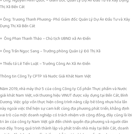
+ Ông: Nguyễn Minh Quốc – Giám đốc Quản Lý Dự Án Đầu Tư và Xây Dựng
Thị Xã Bến Cát
+ Ông: Trương Thanh Phương- Phó Giám đốc Quản Lý Dự Án Đầu Tư và Xây
Dựng Thị Xã Bến Cát
+ Ông Phan Thanh Thảo – Chủ tịch UBND xã An Điền
+ Ông Trần Ngọc Sang – Trưởng phòng Quản Lý Đô Thị Xã
+ Thiếu tá Lê Tiến Luật – Trưởng Công An Xã An Điền
Thông tin Công Ty CPTP Và Nước Giải Khát Nam Việt
Năm 2019, nhà máy thứ 5 của công Công ty Cổ phần Thực phẩm và Nước
giải khát Nam Việt, với thương hiệu VINUT được xây dựng tại Bến Cát, Bình
Dương. Việc góp vốn thực hiện công trình nâng cấp bê tông nhựa hóa lần
này ngoài việc thể hiện sự cam kết cùng địa phương phát triển, khẳng định
vai trò của một doanh nghiệp có trách nhiệm với cộng đồng, đây cũng là lời
tri ân của công ty Nam Việt gửi đến chính quyền địa phương và người dân
nơi đây. Trong quá trình thành lập và phát triển nhà máy tại Bến Cát, doanh