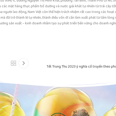
 số 994/1C đường Nguyễn Thị Minh Khai, phường Tân Bình, Thành Phố Dĩ An, tỉ
u các mặt hàng thực phẩm bổ dưỡng và nước giải khát tự nhiên từ trái cây tố
 người lao động, Nam Việt còn thể hiện trách nhiệm rất cao trong các hoạt đ
mà đã trở thành lẽ tự nhiên, thành điều vốn dĩ cần làm xuất phát từ tấm lòng
ướng sản xuất – kinh doanh nhằm tạo sự phát triển bền vững cho doanh nghi
Tết Trung Thu 2023 ý nghĩa cổ truyền theo ph