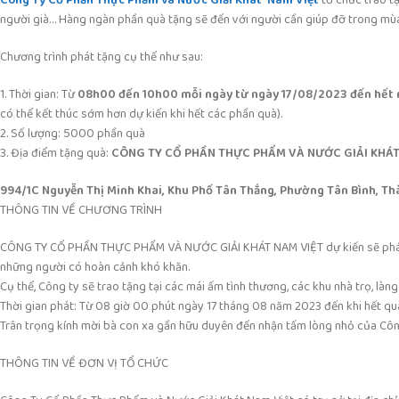
người già… Hàng ngàn phần quà tặng sẽ đến với người cần giúp đỡ trong mùa
Chương trình phát tặng cụ thể như sau:
1. Thời gian: Từ
08h00 đến 10h00 mỗi ngày từ ngày 17/08/2023 đến hết
có thể kết thúc sớm hơn dự kiến khi hết các phần quà).
2. Số lượng: 5000 phần quà
3. Địa điểm tặng quà:
CÔNG TY CỔ PHẦN THỰC PHẨM VÀ NƯỚC GIẢI KHÁT
994/1C Nguyễn Thị Minh Khai, Khu Phố Tân Thắng, Phường Tân Bình, Thà
THÔNG TIN VỀ CHƯƠNG TRÌNH
CÔNG TY CỔ PHẦN THỰC PHẨM VÀ NƯỚC GIẢI KHÁT NAM VIỆT dự kiến sẽ phát 5
những người có hoàn cảnh khó khăn.
Cụ thể, Công ty sẽ trao tặng tại các mái ấm tình thương, các khu nhà trọ, làng
Thời gian phát: Từ 08 giờ 00 phút ngày 17 tháng 08 năm 2023 đến khi hết qu
Trân trọng kính mời bà con xa gần hữu duyên đến nhận tấm lòng nhỏ của Côn
THÔNG TIN VỀ ĐƠN VỊ TỔ CHỨC