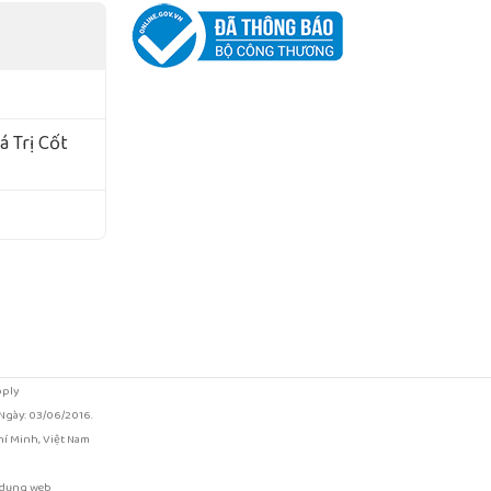
 Trị Cốt
pply
gày: 03/06/2016.
í Minh, Việt Nam
ử dụng web