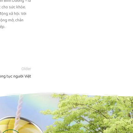
nh Bình Dương – là
t cho sức khỏe.
ộng xã hội. Với
 rộng mở, chân
ệp.
Older
ong tục người Việt