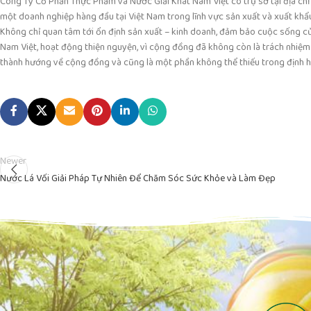
Công Ty Cổ Phần Thực Phẩm và Nước Giải Khát Nam Việt có trụ sở tại địa chỉ
một doanh nghiệp hàng đầu tại Việt Nam trong lĩnh vực sản xuất và xuất khẩ
Không chỉ quan tâm tới ổn định sản xuất – kinh doanh, đảm bảo cuộc sống của
Nam Việt, hoạt động thiện nguyện, vì cộng đồng đã không còn là trách nhiệm 
thành hướng về cộng đồng và cũng là một phần không thể thiếu trong định h
Newer
Nước Lá Vối Giải Pháp Tự Nhiên Để Chăm Sóc Sức Khỏe và Làm Đẹp