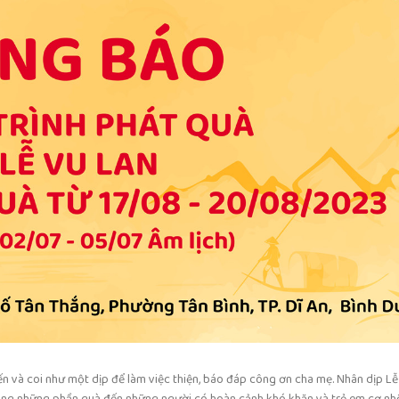
n và coi như một dịp để làm việc thiện, báo đáp công ơn cha mẹ. Nhân dịp L
ặng những phần quà đến những người có hoàn cảnh khó khăn và trẻ em cơ nh