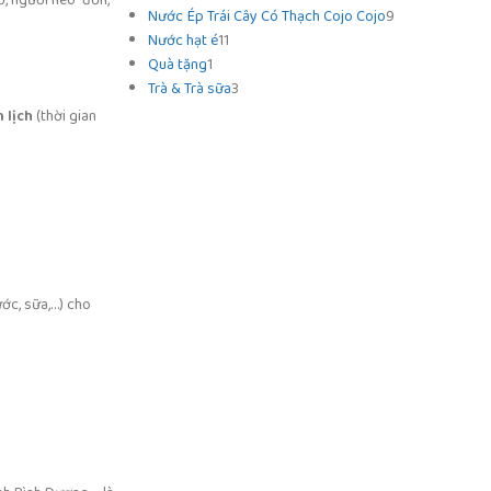
Nước Ép Trái Cây Có Thạch Cojo Cojo
9
Nước hạt é
11
Quà tặng
1
Trà & Trà sữa
3
 lịch
(thời gian
c, sữa,…) cho