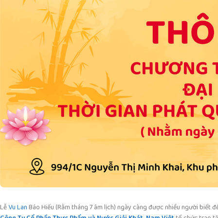
Lễ
Vu Lan
Báo Hiếu (Rằm tháng 7 âm lịch) ngày càng được nhiều người biết đế
Công Ty Cổ Phần Thực Phẩm và Nước Giải Khát Nam Việt
tổ chức trao t