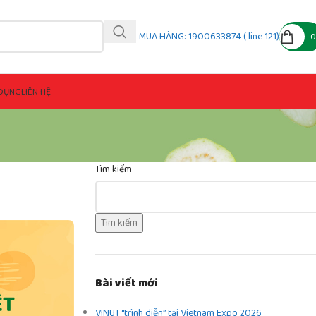
MUA HÀNG: 1900633874 ( line 121)
DỤNG
LIÊN HỆ
Tìm kiếm
Tìm kiếm
Bài viết mới
VINUT “trình diễn” tại Vietnam Expo 2026