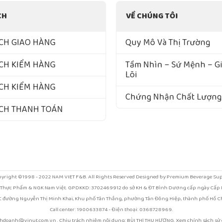
CH
VỀ CHÚNG TÔI
CH GIAO HÀNG
Quy Mô Và Thị Trường
CH KIỂM HÀNG
Tầm Nhìn – Sứ Mệnh – Giá
Lõi
CH KIỂM HÀNG
Chứng Nhận Chất Lượng
ÁCH THANH TOÁN
yright ©1998 - 2022 NAM VIET F&B. All Rights Reserved Designed by Premium Beverage Su
 Thực Phẩm & NGK Nam Việt. GPDKKD: 3702469912 do sở KH & ĐT Bình Dương cấp ngày Cấp N
/1C đường Nguyễn Thị Minh Khai, Khu phố Tân Thắng, phường Tân Đông Hiệp, thành phố Hồ Ch
Call center: 1900633874 - Điện thoại: 0368728969.
nhdoanh@vinut.com.vn . Chịu trách nhiệm nội dung: BÙI THỊ THU HƯƠNG. Xem chính sách s