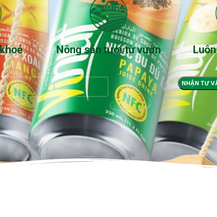
 khoẻ
Nông sản tươi từ vườn
Luôn