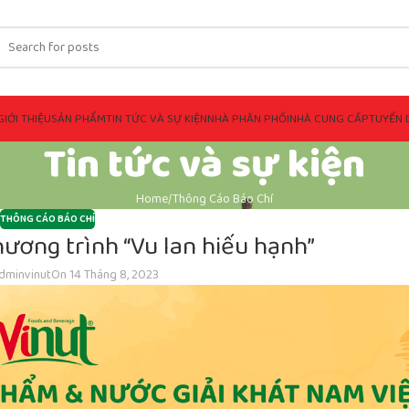
GIỚI THIỆU
SẢN PHẨM
TIN TỨC VÀ SỰ KIỆN
NHÀ PHÂN PHỐI
NHÀ CUNG CẤP
TUYỂN 
Tin tức và sự kiện
Home
Thông Cáo Báo Chí
THÔNG CÁO BÁO CHÍ
ương trình “Vu lan hiếu hạnh”
dminvinut
On 14 Tháng 8, 2023