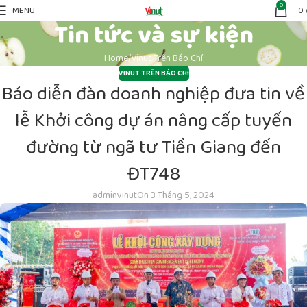
0
MENU
0
Tin tức và sự kiện
Home
Vinut Trên Báo Chí
VINUT TRÊN BÁO CHÍ
Báo diễn đàn doanh nghiệp đưa tin về
lễ Khởi công dự án nâng cấp tuyến
đường từ ngã tư Tiền Giang đến
ĐT748
adminvinut
On 3 Tháng 5, 2024