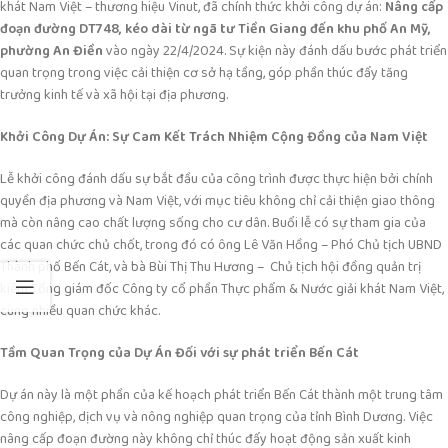
khát Nam Việt – thương hiệu Vinut, đã chính thức khởi công dự án:
Nâng cấp
đoạn đường DT748, kéo dài từ ngã tư Tiền Giang đến khu phố An Mỹ,
phường An Điền
vào ngày 22/4/2024. Sự kiện này đánh dấu bước phát triển
quan trọng trong việc cải thiện cơ sở hạ tầng, góp phần thúc đẩy tăng
trưởng kinh tế và xã hội tại địa phương.
Khởi Công Dự Án: Sự Cam Kết
Trách Nhiệm Cộng Đồng của Nam Việt
Lễ khởi công đánh dấu sự bắt đầu của công trình được thực hiện bởi chính
quyền địa phương và Nam Việt, với mục tiêu không chỉ cải thiện giao thông
mà còn nâng cao chất lượng sống cho cư dân. Buổi lễ có sự tham gia của
các quan chức chủ chốt, trong đó có ông Lê Văn Hồng – Phó Chủ tịch UBND
Thành phố Bến Cát, và bà Bùi Thị Thu Hương – Chủ tịch hội đồng quản trị
kiêm Tổng giám đốc Công ty cổ phần Thực phẩm & Nước giải khát Nam Việt,
cùng nhiều quan chức khác.
Tầm Quan Trọng của Dự Án Đối với sự phát triển Bến Cát
Dự án này là một phần của kế hoạch phát triển Bến Cát thành một trung tâm
công nghiệp, dịch vụ và nông nghiệp quan trọng của tỉnh Bình Dương. Việc
nâng cấp đoạn đường này không chỉ thúc đẩy hoạt động sản xuất kinh