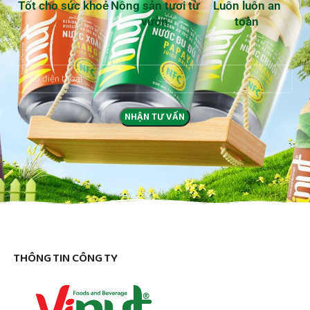
Tốt cho sức khoẻ
Nông sản tươi từ
Luôn luôn an
vườn
toàn
THÔNG TIN CÔNG TY