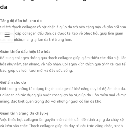
da
Tăng độ đàn hồi cho da
Lợi ích thạch collagen rõ rệt nhất là giúp da trở nên căng mịn và đàn hồi hơn.
Khi cung cấp collagen đều đặn, da được tái tạo và phục hồi, giúp làm giảm
các nếp nhăn, mang lại làn da trẻ trung hơn.
Giảm thiểu dấu hiệu lão hóa
Bổ sung collagen thông qua thạch collagen giúp giảm thiểu các dấu hiệu lão
hóa như nám, tàn nhang, và nếp nhăn. Collagen kích thích quá trình tái tạo tế
bào, giúp da luôn tươi mới và đầy sức sống.
Giữ ẩm cho da
Một trong những tác dụng thạch collagen là khả năng duy trì độ ẩm cho da.
Collagen có tác dụng giữ nước trong lớp hạ bì, giúp da luôn mềm mại và mịn
màng, đặc biệt quan trọng đối với những người có làn da khô.
Giảm tình trạng da chảy xệ
Việc thiếu hụt collagen là nguyên nhân chính dẫn đến tình trạng da chảy xệ
và kém săn chắc. Thạch collagen giúp da duy trì cấu trúc vững chắc, từ đó