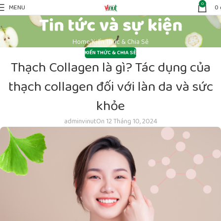
0
MENU
0
Tin tức và sự kiện
Home
Kiến Thức & Chia Sẻ
KIẾN THỨC & CHIA SẺ
Thạch Collagen là gì? Tác dụng của
thạch collagen đối với làn da và sức
khỏe
adminvinut
On 12 Tháng 10, 2024