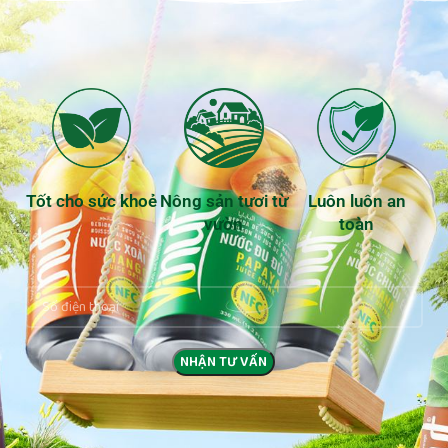
Tốt cho sức khoẻ
Nông sản tươi từ
Luôn luôn an
vườn
toàn