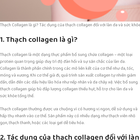
Thạch Collagen là gì? Tác dụng của thạch collagen đối với làn da và sức khỏe
1. Thạch collagen là gì?
Thạch collagen là một dạng thực phẩm bổ sung chứa collagen – một loại
protein quan trọng giúp duy trì độ đàn hồi và sự săn chắc của làn da.
Collagen là thành phần chính trong các mô liên kết của cơ thể như da, tóc,
móng và xương. Khi cơ thể già đi, quá trình sản xuất collagen tự nhiên giảm
dần, dẫn đến các dấu hiệu lão hóa như nếp nhăn và da chảy xệ. Việc bổ sung
thạch collagen giúp bù đắp lượng collagen thiếu hụt, hỗ trợ cho làn da và
sức khỏe tổng thể.
Thạch collagen thường được ưa chuộng vì có hương vị ngon, dễ sử dụng và
hấp thụ nhanh vào cơ thể. Sản phẩm này có nhiều dạng như thạch viên nhỏ
gọn, thạch thanh, hoặc các loại gel dễ tiêu hóa.
2. Tác dụng của thạch collagen đối với làn