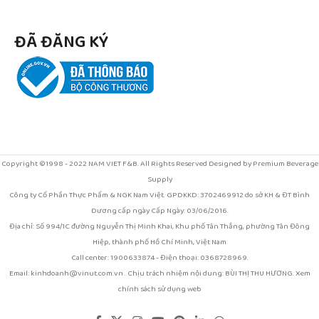
ĐÃ ĐĂNG KÝ
Copyright ©1998 - 2022 NAM VIET F&B. All Rights Reserved Designed by Premium Beverage
Supply
Công ty Cổ Phần Thực Phẩm & NGK Nam Việt. GPDKKD: 3702469912 do sở KH & ĐT Bình
Dương cấp ngày Cấp Ngày: 03/06/2016.
Địa chỉ: Số 994/1C đường Nguyễn Thị Minh Khai, Khu phố Tân Thắng, phường Tân Đông
Hiệp, thành phố Hồ Chí Minh, Việt Nam
Call center: 1900633874 - Điện thoại: 0368728969.
Email: kinhdoanh@vinut.com.vn . Chịu trách nhiệm nội dung: BÙI THỊ THU HƯƠNG. Xem
chính sách sử dụng web