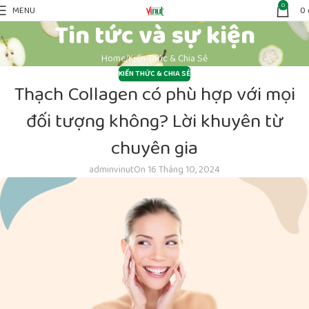
0
MENU
0
Tin tức và sự kiện
Home
Kiến Thức & Chia Sẻ
KIẾN THỨC & CHIA SẺ
Thạch Collagen có phù hợp với mọi
đối tượng không? Lời khuyên từ
chuyên gia
adminvinut
On 16 Tháng 10, 2024