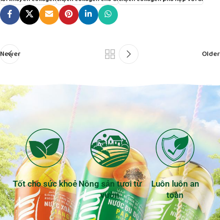
Newer
Older
Tốt cho sức khoẻ
Nông sản tươi từ
Luôn luôn an
vườn
toàn