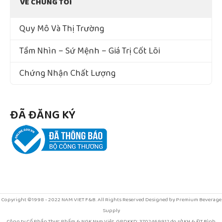
VỀ CHÚNG TÔI
Quy Mô Và Thị Trường
Tầm Nhìn – Sứ Mệnh – Giá Trị Cốt Lõi
Chứng Nhận Chất Lượng
ĐÃ ĐĂNG KÝ
Copyright ©1998 - 2022 NAM VIET F&B. All Rights Reserved Designed by Premium Beverage
Supply
Công ty Cổ Phần Thực Phẩm & NGK Nam Việt. GPDKKD: 3702469912 do sở KH & ĐT Bình