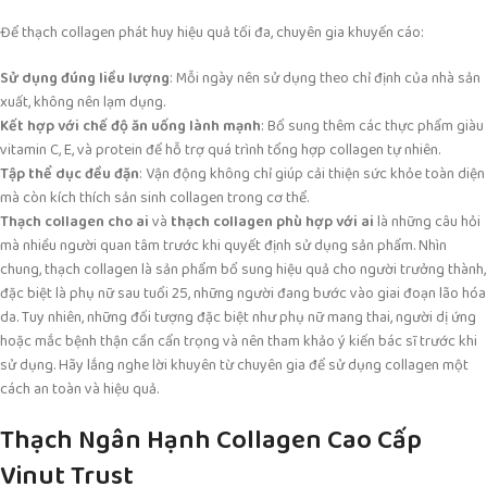
Để thạch collagen phát huy hiệu quả tối đa, chuyên gia khuyến cáo:
Sử dụng đúng liều lượng
: Mỗi ngày nên sử dụng theo chỉ định của nhà sản
xuất, không nên lạm dụng.
Kết hợp với chế độ ăn uống lành mạnh
: Bổ sung thêm các thực phẩm giàu
vitamin C, E, và protein để hỗ trợ quá trình tổng hợp collagen tự nhiên.
Tập thể dục đều đặn
: Vận động không chỉ giúp cải thiện sức khỏe toàn diện
mà còn kích thích sản sinh collagen trong cơ thể.
Thạch collagen cho ai
và
thạch collagen phù hợp với ai
là những câu hỏi
mà nhiều người quan tâm trước khi quyết định sử dụng sản phẩm. Nhìn
chung, thạch collagen là sản phẩm bổ sung hiệu quả cho người trưởng thành,
đặc biệt là phụ nữ sau tuổi 25, những người đang bước vào giai đoạn lão hóa
da. Tuy nhiên, những đối tượng đặc biệt như phụ nữ mang thai, người dị ứng
hoặc mắc bệnh thận cần cẩn trọng và nên tham khảo ý kiến bác sĩ trước khi
sử dụng. Hãy lắng nghe lời khuyên từ chuyên gia để sử dụng collagen một
cách an toàn và hiệu quả.
Thạch Ngân Hạnh Collagen Cao Cấp
Vinut Trust