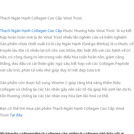
Thạch Ngân Hạnh Collagen Cao Cấp Vinut Trust.
Thạch Ngân Hạnh Collagen Cao Cấp
thuộc thương hiệu Vinut Trust là sự kết
hợp hoàn toàn mới lạ do Vinut Trust nhiều lần nghiên cứu và kiểm nghiệm.
Sản phẩm chứa chiết xuất từ lá cây Ngân Hạnh (Ginkgo Biloba), là vị thuốc cổ
truyền lâu đời có nhiều lợi ích cho sức khỏe, đặc biệt đối với các bệnh về trí
não, có công dụng to lớn trong việc điều hòa tuần hoàn não, giảm căng
thẳng, đau đầu và cải thiện giấc ngủ sâu, kết hợp với các Collagen Peptide
với cấu trúc phân tử siêu nhỏ giúp duy trì nét đẹp tươi trẻ.
Sản phẩm còn được bổ sung Vitamin C giúp tăng khả năng thẩm thấu
collagen và chống lại các tác nhân gây nên sắc tố da, giúp hồi sinh làn da bị
tổn thương, chống lại các tác nhân oxy hóa làm lão hoá cơ thể.
Bạn có thể tìm mua sản phẩm Thạch Ngân Hạnh Collagen Cao Cấp Vinut
Trust
Tại đây
.
lời khuyên collagen
thạch collagen cho ai
thạch collagen phù hợp với ai