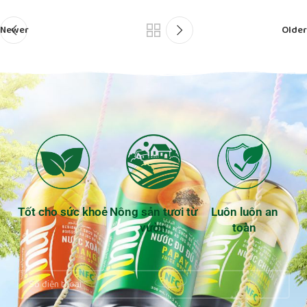
Newer
Older
Tốt cho sức khoẻ
Nông sản tươi từ
Luôn luôn an
vườn
toàn