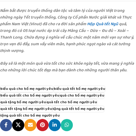
Nắm bắt được truyền thống dân tộc và tâm lý của người Việt trong
những ngày Tết truyền thống, Công ty Cổ phần Nước giải khát và Thực
phẩm Nam Việt (Vinut) đã cho ra đời sản phẩm
Hộp Quà tết Ngũ
quả,
trong đó có 05 loại nước ép trái cây Mãng Cầu – Dừa – Đu đủ – Xoài –
Thanh Long. Chứa đựng ý nghĩa về cầu chúc một năm mới vạn sự như ý,
trọn vẹn đủ đầy, sum vầy viên mãn, hạnh phúc ngọt ngào và cát tường
thịnh vượng.
Đây sẽ là một món quà vừa tốt cho sức khỏe ngày tết, vừa mang ý nghĩa
cho những lời chúc tốt đẹp mà bạn dành cho những người thân yêu.
biếu quà cho bố mẹ người yêu
biếu quà tết bố mẹ người yêu
biếu quà tết cho bố mẹ người yêu
quà cho bố mẹ người yêu
quà tặng bố mẹ người yêu
quà tết cho bố mẹ người yêu
quà tết tặng bố mẹ người yêu
tặng quà tết bố mẹ người yêu
tặng quà tết cho bố mẹ người yêu