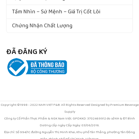
Tầm Nhìn – Sứ Mệnh – Giá Trị Cốt Lõi
Chứng Nhận Chất Lượng
ĐÃ ĐĂNG KÝ
Copyright ©1998 - 2022 NAM VIET F&B. All Rights Reserved Designed by Premium Beverage
Supply
Công ty Cổ Phần Thực Phẩm & NGK Nam Việt. GPDKKD: 3702469912 do sở KH & ĐT Bình
Dương cấp ngày Cấp Ngày: 03/06/2016.
Địa chỉ: Số 994/1C đường Nguyễn Thị Minh Khai, Khu phố Tân Thắng, phường Tân Đông
Hiệp, thành phố Hồ Chí Minh, Việt Nam