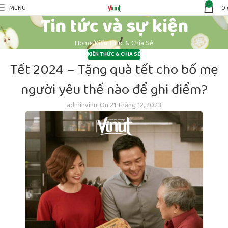
0
MENU
0
Tin tức và sự kiện
Home
Kiến Thức & Chia Sẻ
KIẾN THỨC & CHIA SẺ
Tết 2024 – Tặng quà tết cho bố mẹ
người yêu thế nào để ghi điểm?
adminvinut
On 21 Tháng 12, 2023