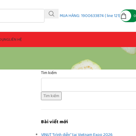
MUA HÀNG: 1900633874 ( line 121)
DỤNG
LIÊN HỆ
Tìm kiếm
Tìm kiếm
Bài viết mới
VINUT “trình diễn” tại Vietnam Expo 2026