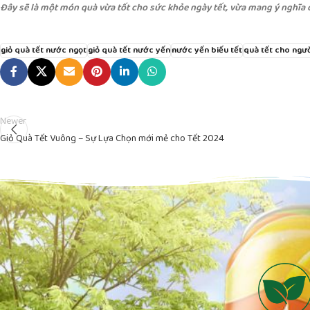
Đây sẽ là một món quà vừa tốt cho sức khỏe ngày tết, vừa mang ý nghĩa
giỏ quà tết nước ngọt
giỏ quà tết nước yến
nước yến biếu tết
quà tết cho ngư
Newer
Giỏ Quà Tết Vuông – Sự Lựa Chọn mới mẻ cho Tết 2024