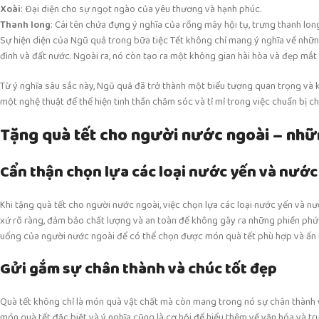
Xoài
: Đại diện cho sự ngọt ngào của yêu thương và hạnh phúc.
Thanh long
: Cái tên chứa đựng ý nghĩa của rồng mây hội tụ, trưng thanh lo
Sự hiện diện của Ngũ quả trong bữa tiệc Tết không chỉ mang ý nghĩa về những
đình và đất nước. Ngoài ra, nó còn tạo ra một không gian hài hòa và đẹp mắt
Từ ý nghĩa sâu sắc này, Ngũ quả đã trở thành một biểu tượng quan trọng và k
một nghệ thuật để thể hiện tinh thần chăm sóc và tỉ mỉ trong việc chuẩn bị c
Tặng quà tết cho người nước ngoài – nhữ
Cẩn thận chọn lựa các loại nước yến và nước
Khi tặng quà tết cho người nước ngoài, việc chọn lựa các loại nước yến và nư
xứ rõ ràng, đảm bảo chất lượng và an toàn để không gây ra những phiền phức 
uống của người nước ngoài để có thể chọn được món quà tết phù hợp và ấn 
Gửi gắm sự chân thành và chúc tốt đẹp
Quà tết không chỉ là món quà vật chất mà còn mang trong nó sự chân thành 
món quà tết đặc biệt và ý nghĩa cũng là cơ hội để hiểu thêm về văn hóa và tr