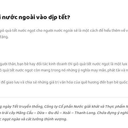
 nước ngoài vào dịp tết?
g giỏ quà tết nước ngọt cho người nước ngoài sẽ là một cách để hiểu thêm về 
tặng.
ười thân, bạn bè hay đối tác kinh doanh thì giỏ quà tết nước ngọt là một lựa
ỏ quà tết nước ngọt còn mang trong nó những ý nghĩa may mắn, phát tài và n
i để giao lưu và chia sẻ những giá trị văn hóa của quê hương đến bạn bè quốc
g ngày Tết truyền thống, Công ty Cổ phần Nước giải khát và Thực phẩm N
p trái cây Mãng Cầu – Dừa – Đu đủ – Xoài – Thanh Long. Chứa đựng ý ngh
c ngọt ngào và cát tường thịnh vượng.