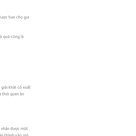
 được ban cho gia
gũ quả cũng là
 giải khát có xuất
à thói quen ăn
ệc nhận được một
ân thành vào giỏ