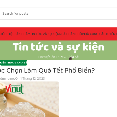
GIỚI THIỆU
SẢN PHẨM
TIN TỨC VÀ SỰ KIỆN
NHÀ PHÂN PHỐI
NHÀ CUNG CẤP
TUYỂN 
Tin tức và sự kiện
Home
Kiến Thức & Chia Sẻ
KIẾN THỨC & CHIA SẺ
ợc Chọn Làm Quà Tết Phổ Biến?
dminvinut
On 1 Tháng 12, 2023