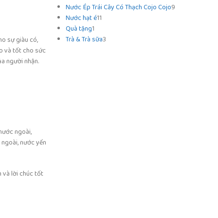
Nước Ép Trái Cây Có Thạch Cojo Cojo
9
Nước hạt é
11
Quà tặng
1
Trà & Trà sữa
3
o sự giàu có,
o và tốt cho sức
ủa người nhận.
nước ngoài,
 ngoài, nước yến
 và lời chúc tốt