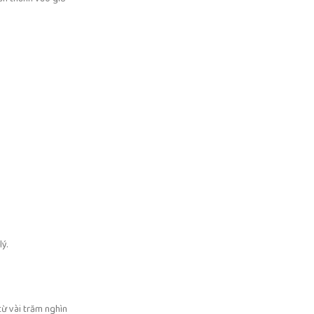
ý.
từ vài trăm nghìn