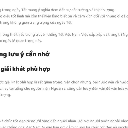
ng trong ngày Tết mang ý nghĩa đem đến sự cát tường, và thịnh vượng.
 điều tốt lành mà còn thể hiện lòng biết ơn và cảm kích đối với những gì đã
 trong không gian trang trọng của ngày Tết.
hông thể thiếu trong truyền thống Tết Việt Nam. Việc sắp xếp và trang trí N
ho ngày lễ quan trọng này.
ng lưu ý cần nhớ
 giải khát phù hợp
ớc giải khát phù hợp là rất quan trọng. Nên chọn những loại nước yến và nước
hay tai tiếng cho người nhận. Ngoài ra, cũng cần lưu ý đến vấn đề văn hóa v
tượng.
và chúc tốt đẹp từ người tặng đến người nhận. Đối với người nước ngoài, vi
uyền thống của Việt Nam. Vì vậy, hãy gửi gắm những lời chúc tốt đẹp và sự ch