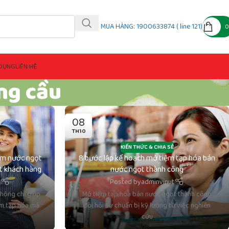
MUA HÀNG: 1900633874 ( line 121)
DỤNG
LIÊN HỆ
ng cầu
08
TH10
KIẾN THỨC & CHIA SẺ
ẩm nước ngọt
8 bước lập kế hoạch mở tiệm tạp hóa bán
út khách hàng
nước ngọt thành công
t
Posted by
adminvinut
hông chỉ giúp
Mở tiệm tạp hóa bán nước ngọt thành công
ệm tạp hóa mà
đòi hỏi sự chuẩn bị kỹ lưỡng từ việc nghiên
cứu