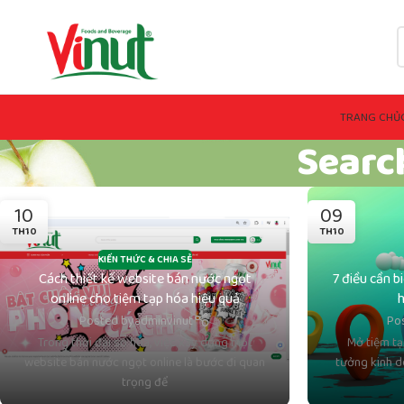
TRANG CHỦ
Searc
10
09
TH10
TH10
KIẾN THỨC & CHIA SẺ
Cách thiết kế website bán nước ngọt
7 điều cần b
online cho tiệm tạp hóa hiệu quả
h
Posted by
adminvinut
Po
Trong thời đại số hóa, việc xây dựng một
Mở tiệm tạ
website bán nước ngọt online là bước đi quan
tưởng kinh d
trọng để