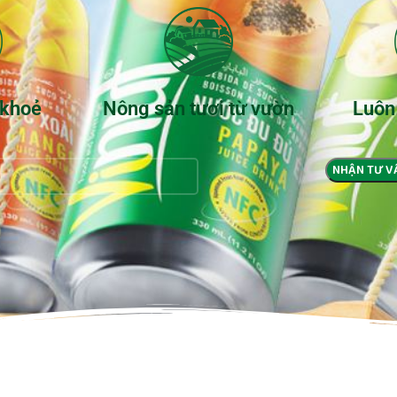
 khoẻ
Nông sản tươi từ vườn
Luôn