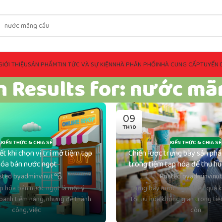
GIỚI THIỆU
SẢN PHẨM
TIN TỨC VÀ SỰ KIỆN
NHÀ PHÂN PHỐI
NHÀ CUNG CẤP
TUYỂN 
h Results for: nước mã
09
TH10
KIẾN THỨC & CHIA SẺ
KIẾN THỨC & CHIA SẺ
iết khi chọn vị trí mở tiệm tạp
Chiến lược trưng bày sản ph
óa bán nước ngọt
trong tiệm tạp hóa để thu h
sted by
adminvinut
Posted by
adminvinu
p hóa bán nước ngọt là một ý
Trưng bày nước ngọt hiệu quả k
oanh tiềm năng, nhưng để thành
tối ưu hóa không gian trong ti
công, việc
còn