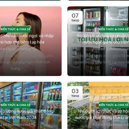
07
TH10
KIẾN THỨC & CHIA SẺ
KIẾN THỨC & CHIA SẺ
áo nhu cầu nước ngọt và nhập
5 cách tối ưu hóa lợi nhuận 
hù hợp cho tiệm tạp hóa
nước ngọt giá sỉ cho tiệ
sted by
adminvinut
Posted by
adminvinu
ầu nước ngọt và nhập hàng phù
Việc nhập nước ngọt giá sỉ là m
m tạp hóa giúp bạn tránh tình
quan trọng giúp tiệm tạp hóa t
trạng
Tuy
03
TH10
KIẾN THỨC & CHIA SẺ
KIẾN THỨC & CHIA SẺ
hị trường nước giải khát đóng
Những thách thức và cơ hội
ai tại Việt Nam 2024
nước giải khát đóng chai tr
sted by
adminvinut
Posted by
adminvinu