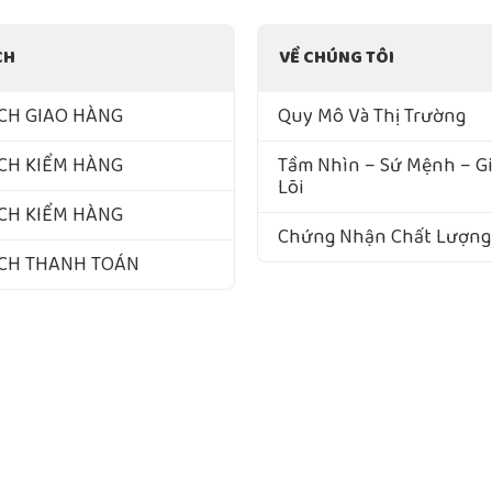
CH
VỀ CHÚNG TÔI
CH GIAO HÀNG
Quy Mô Và Thị Trường
CH KIỂM HÀNG
Tầm Nhìn – Sứ Mệnh – Giá
Lõi
CH KIỂM HÀNG
Chứng Nhận Chất Lượng
ÁCH THANH TOÁN
yright ©1998 - 2022 NAM VIET F&B. All Rights Reserved Designed by Premium Beverage Su
 Thực Phẩm & NGK Nam Việt. GPDKKD: 3702469912 do sở KH & ĐT Bình Dương cấp ngày Cấp N
/1C đường Nguyễn Thị Minh Khai, Khu phố Tân Thắng, phường Tân Đông Hiệp, thành phố Hồ Ch
Call center: 1900633874 - Điện thoại: 0368728969.