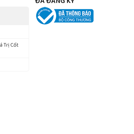
ĐÃ ĐĂNG KÝ
 Trị Cốt
pply
gày: 03/06/2016.
í Minh, Việt Nam