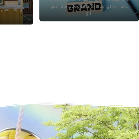
át đóng chai
quan trọng để phát triển thương hiệu nước
ầy biến động
giải