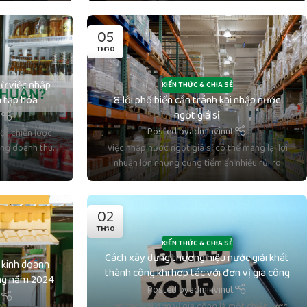
05
TH10
từ việc nhập
KIẾN THỨC & CHIA SẺ
m tạp hóa
8 lỗi phổ biến cần tránh khi nhập nước
ngọt giá sỉ
t
Posted by
adminvinut
ột chiến lược
ăng doanh thu.
Việc nhập nước ngọt giá sỉ có thể mang lại lợi
nhuận lớn nhưng cũng tiềm ẩn nhiều rủi ro
02
TH10
KIẾN THỨC & CHIA SẺ
Cách xây dựng thương hiệu nước giải khát
 kinh doanh
thành công khi hợp tác với đơn vị gia công
ong năm 2024
Posted by
adminvinut
t
Hợp tác với đơn vị gia công là một chiến lược