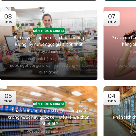
08
07
TH10
TH10
KIẾN THỨC & CHIA SẺ
8 bí quyết giúp tiệm tạp hóa thương
7 cách dự b
lượng lấy nước ngọt giá sỉ tốt nhất
hàng p
Posted by
adminvinut
Po
Trong kinh doanh tiệm tạp hóa, việc nhập
Dự báo nhu c
nước ngọt với giá sỉ cạnh tranh đóng vai trò
hợp cho tiệ
quan trọng
05
04
TH10
TH10
KIẾN THỨC & CHIA SẺ
Nhập nước ngọt giá sỉ từ nhà cung cấp
trong nước hay quốc tế – Đâu là lựa chọn
Phân tích t
tốt nhất?
ch
Posted by
adminvinut
Po