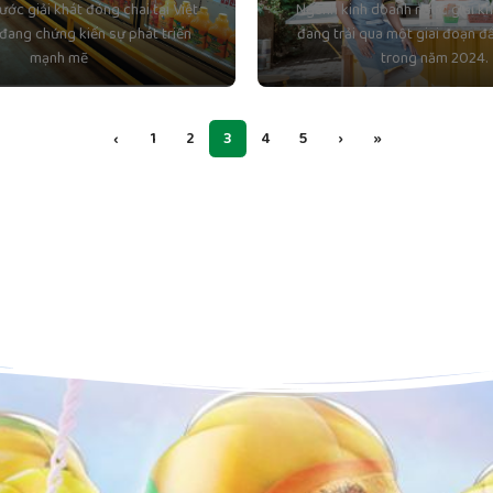
ước giải khát đóng chai tại Việt
Ngành kinh doanh nước giải kh
đang chứng kiến sự phát triển
đang trải qua một giai đoạn đ
mạnh mẽ
trong năm 2024.
‹
1
2
3
4
5
›
»