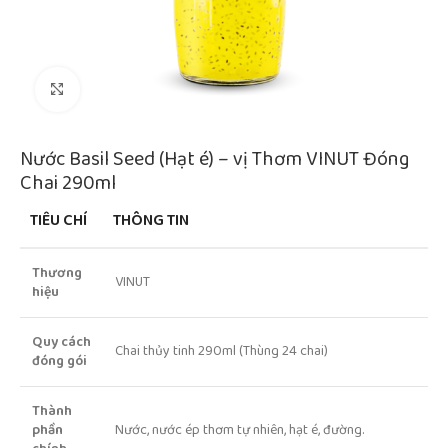
Click to enlarge
Nước Basil Seed (Hạt é) – vị Thơm VINUT Đóng
Chai 290ml
TIÊU CHÍ
THÔNG TIN
Thương
VINUT
hiệu
Quy cách
Chai thủy tinh 290ml (Thùng 24 chai)
đóng gói
Thành
phần
Nước, nước ép thơm tự nhiên, hạt é, đường.