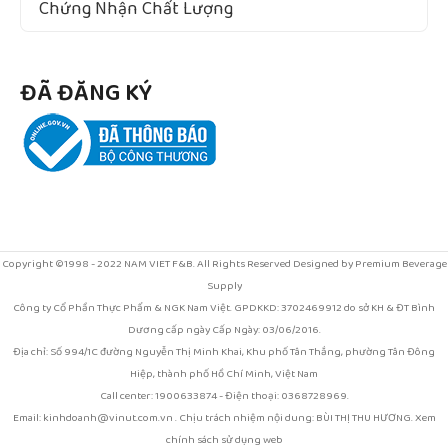
Chứng Nhận Chất Lượng
ĐÃ ĐĂNG KÝ
Copyright ©1998 - 2022 NAM VIET F&B. All Rights Reserved Designed by Premium Beverage
Supply
Công ty Cổ Phần Thực Phẩm & NGK Nam Việt. GPDKKD: 3702469912 do sở KH & ĐT Bình
Dương cấp ngày Cấp Ngày: 03/06/2016.
Địa chỉ: Số 994/1C đường Nguyễn Thị Minh Khai, Khu phố Tân Thắng, phường Tân Đông
Hiệp, thành phố Hồ Chí Minh, Việt Nam
Call center: 1900633874 - Điện thoại: 0368728969.
Email: kinhdoanh@vinut.com.vn . Chịu trách nhiệm nội dung: BÙI THỊ THU HƯƠNG. Xem
chính sách sử dụng web