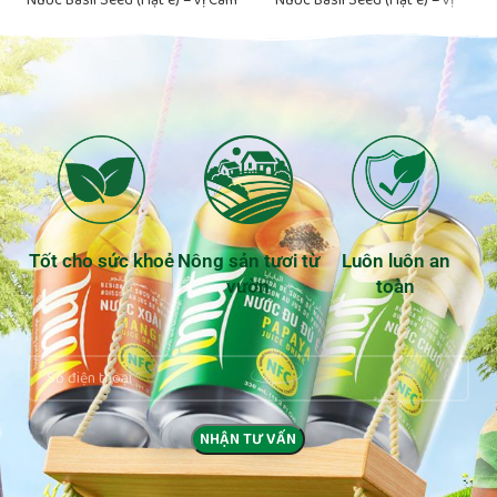
VINUT Đóng Chai 290ml
Chanh dây VINUT Đóng Chai
290ml
Tốt cho sức khoẻ
Nông sản tươi từ
Luôn luôn an
vườn
toàn