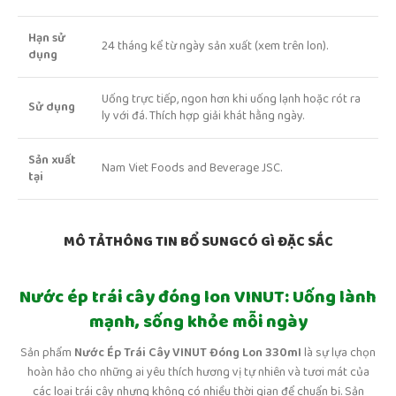
Hạn sử
24 tháng kể từ ngày sản xuất (xem trên lon).
dụng
Uống trực tiếp, ngon hơn khi uống lạnh hoặc rót ra
Sử dụng
ly với đá. Thích hợp giải khát hằng ngày.
Sản xuất
Nam Viet Foods and Beverage JSC.
tại
MÔ TẢ
THÔNG TIN BỔ SUNG
CÓ GÌ ĐẶC SẮC
Nước ép trái cây đóng lon VINUT: Uống lành
mạnh, sống khỏe mỗi ngày
Sản phẩm
Nước Ép Trái Cây VINUT Đóng Lon 330ml
là sự lựa chọn
hoàn hảo cho những ai yêu thích hương vị tự nhiên và tươi mát của
các loại trái cây nhưng không có nhiều thời gian để chuẩn bị. Sản