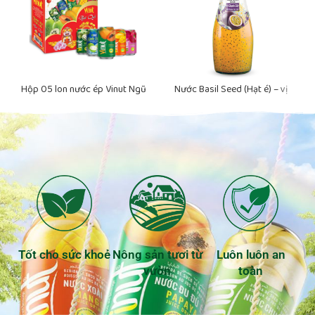
Hộp 05 lon nước ép Vinut Ngũ
Nước Basil Seed (Hạt é) – vị
Quả( Mãng Cầu – Dừa – Đu Đủ –
Chanh dây VINUT Đóng Chai
Xoài – Thanh Long) 330ml
290ml
Tốt cho sức khoẻ
Nông sản tươi từ
Luôn luôn an
vườn
toàn