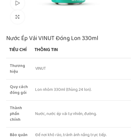
Watch video
Click to enlarge
Nước Ép Vải VINUT Đóng Lon 330ml
TIÊU CHÍ
THÔNG TIN
Thương
VINUT
hiệu
Quy cách
Lon nhôm 330ml (thùng 24 lon).
đóng gói
Thành
phần
Nước, nước ép vải tự nhiên, đường.
chính
Bảo quản
Để nơi khô ráo, tránh ánh nắng trực tiếp.