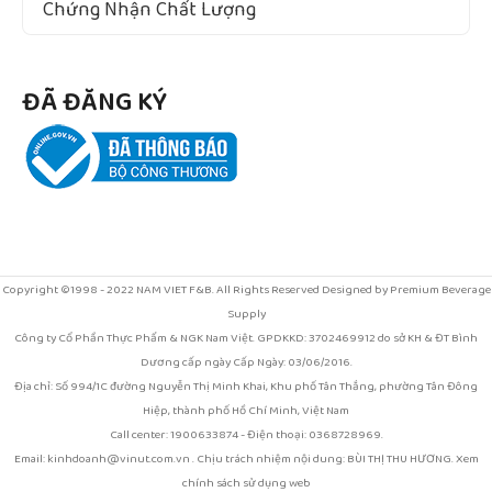
Chứng Nhận Chất Lượng
ĐÃ ĐĂNG KÝ
Copyright ©1998 - 2022 NAM VIET F&B. All Rights Reserved Designed by Premium Beverage
Supply
Công ty Cổ Phần Thực Phẩm & NGK Nam Việt. GPDKKD: 3702469912 do sở KH & ĐT Bình
Dương cấp ngày Cấp Ngày: 03/06/2016.
Địa chỉ: Số 994/1C đường Nguyễn Thị Minh Khai, Khu phố Tân Thắng, phường Tân Đông
Hiệp, thành phố Hồ Chí Minh, Việt Nam
Call center: 1900633874 - Điện thoại: 0368728969.
Email: kinhdoanh@vinut.com.vn . Chịu trách nhiệm nội dung: BÙI THỊ THU HƯƠNG. Xem
chính sách sử dụng web