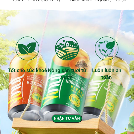
Chanh dây VINUT Đóng Chai
VINUT Đóng Chai 290ml
290ml
Tốt cho sức khoẻ
Nông sản tươi từ
Luôn luôn an
vườn
toàn