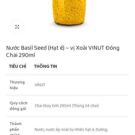
Click to enlarge
Nước Basil Seed (Hạt é) – vị Xoài VINUT Đóng
Chai 290ml
TIÊU CHÍ
THÔNG TIN
Thương
VINUT
hiệu
Quy cách
Chai thủy tinh 290ml (Thùng 24 chai)
đóng gói
Thành
phần
Nước, nước ép xoài tự nhiên, hạt é, đường.