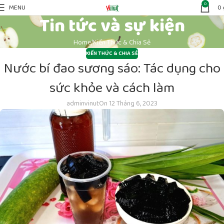
0
MENU
0
Tin tức và sự kiện
Home
Kiến Thức & Chia Sẻ
KIẾN THỨC & CHIA SẺ
Nước bí đao sương sáo: Tác dụng cho
sức khỏe và cách làm
adminvinut
On 12 Tháng 6, 2023