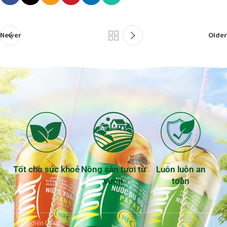
Newer
Older
Tốt cho sức khoẻ
Nông sản tươi từ
Luôn luôn an
vườn
toàn