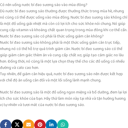
Có nên uống nước bí đao sương sáo vào mùa đông?
Dù nước bí đao sương sáo thường được thưởng thức trong mùa hè, nhưng
nó cũng có thể được uống vào mùa đông. Nước bí đao sương sáo không chỉ
là một đồ uống giải nhiệt mà còn có lợi ích cho sức khỏe nói chung. Nó giúp
cung cấp vitamin và khoáng chất quan trọng trong mùa đông khi cơ thể cần.
Nước bí đao sương sáo có phải là thức uống giảm cân không?
Nước bí đao sương sáo không phải là một thức uống giảm cân trực tiếp,
nhưng nó có thể hỗ trợ quá trình giảm cân. Nước bí đao sương sáo có thể
giúp giảm cảm giác thèm ăn và cung cấp chất xơ, giúp tạo cảm giác no lâu
hơn. Đồng thời, nó cũng là một lựa chọn thay thế cho các đồ uống có nhiều
đường và calo cao hơn.
Tuy nhiên, để giảm cân hiệu quả, nước bí đao sương sáo nên được kết hợp
với chế độ ăn uống cân đối và một lối sống lành mạnh chung.
Nước bí đao sương sáo là một đồ uống ngon miệng và bổ dưỡng, đem lại lợi
ích cho sức khỏe của bạn. Hãy thử làm món này tại nhà và tận hưởng hương
vị tự nhiên và tươi mát của nước bí đao sương sáo.