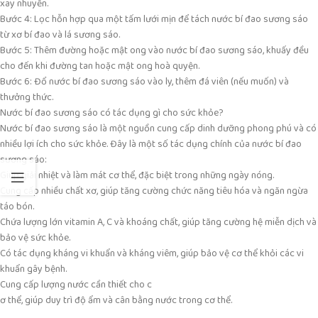
xay nhuyễn.
Bước 4: Lọc hỗn hợp qua một tấm lưới mịn để tách nước bí đao sương sáo
từ xơ bí đao và lá sương sáo.
Bước 5: Thêm đường hoặc mật ong vào nước bí đao sương sáo, khuấy đều
cho đến khi đường tan hoặc mật ong hoà quyện.
Bước 6: Đổ nước bí đao sương sáo vào ly, thêm đá viên (nếu muốn) và
thưởng thức.
Nước bí đao sương sáo có tác dụng gì cho sức khỏe?
Nước bí đao sương sáo là một nguồn cung cấp dinh dưỡng phong phú và có
nhiều lợi ích cho sức khỏe. Đây là một số tác dụng chính của nước bí đao
sương sáo:
Giúp giải nhiệt và làm mát cơ thể, đặc biệt trong những ngày nóng.
Cung cấp nhiều chất xơ, giúp tăng cường chức năng tiêu hóa và ngăn ngừa
táo bón.
Chứa lượng lớn vitamin A, C và khoáng chất, giúp tăng cường hệ miễn dịch và
bảo vệ sức khỏe.
Có tác dụng kháng vi khuẩn và kháng viêm, giúp bảo vệ cơ thể khỏi các vi
khuẩn gây bệnh.
Cung cấp lượng nước cần thiết cho c
ơ thể, giúp duy trì độ ẩm và cân bằng nước trong cơ thể.