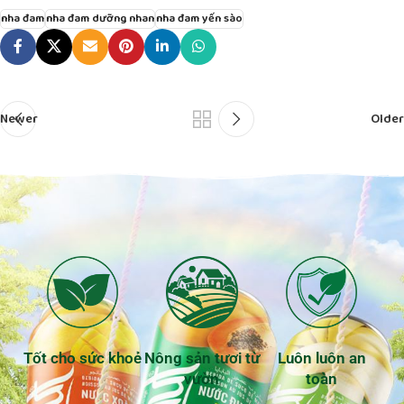
nha đam
nha đam dưỡng nhan
nha đam yến sào
Newer
Older
Tốt cho sức khoẻ
Nông sản tươi từ
Luôn luôn an
vườn
toàn