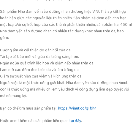
Sản phẩm Nha đam yến sào dưỡng nhan thương hiệu VINUT là sự kết hợp
hoàn hảo giữa các nguyên liệu thiên nhiên. Sản phẩm sẽ đem đến cho bạn
một loại .Với sự kết hợp của các thành phần thiên nhiên, sản phẩm hai 450ml
Nha đam yến sào dưỡng nhan có nhiều tác dụng khác nhau trên da, bao
gồm:
Dưỡng ẩm và cải thiện độ đàn hồi của da.
Tái tạo tế bào mới và giúp da trông sáng hơn.
Ngăn ngừa quá trình lão hóa và giảm nếp nhăn trên da.
Làm mờ các đốm đen trên da và làm trắng da.
Giảm sự xuất hiện của viêm và kích ứng trên da.
Ngoài việc là một thức uống giải khát, Nha đam yến sào dưỡng nhan Vinut
còn là thức uống mà nhiều chị em yêu thích vì công dụng làm đẹp tuyệt vời
mà nó mang lại.
Bạn có thể tìm mua sản phẩm tại:
https://vinut.co/qTbhn
Hoặc xem thêm các sản phẩm liên quan
tại đây
.