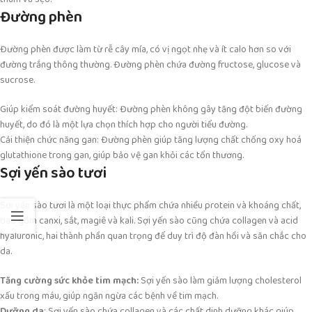
Đường phèn
Đường phèn được làm từ rễ cây mía, có vị ngọt nhẹ và ít calo hơn so với
đường trắng thông thường. Đường phèn chứa đường fructose, glucose và
sucrose.
Giúp kiểm soát đường huyết: Đường phèn không gây tăng đột biến đường
huyết, do đó là một lựa chọn thích hợp cho người tiểu đường.
Cải thiện chức năng gan: Đường phèn giúp tăng lượng chất chống oxy hoá
glutathione trong gan, giúp bảo vệ gan khỏi các tổn thương.
Sợi yến sào tươi
Sợi yến sào tươi là một loại thực phẩm chứa nhiều protein và khoáng chất,
bao gồm canxi, sắt, magiê và kali. Sợi yến sào cũng chứa collagen và acid
hyaluronic, hai thành phần quan trọng để duy trì độ đàn hồi và săn chắc cho
da.
Tăng cường sức khỏe tim mạch:
Sợi yến sào làm giảm lượng cholesterol
xấu trong máu, giúp ngăn ngừa các bệnh về tim mạch.
Dưỡng da
: Sợi yến sào chứa collagen và các chất dinh dưỡng khác giúp