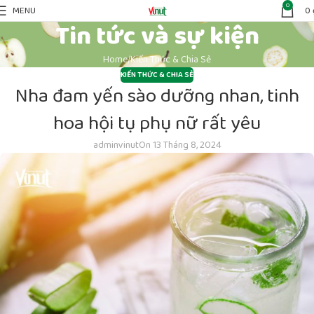
0
MENU
0
Tin tức và sự kiện
Home
Kiến Thức & Chia Sẻ
KIẾN THỨC & CHIA SẺ
Nha đam yến sào dưỡng nhan, tinh
hoa hội tụ phụ nữ rất yêu
adminvinut
On 13 Tháng 8, 2024