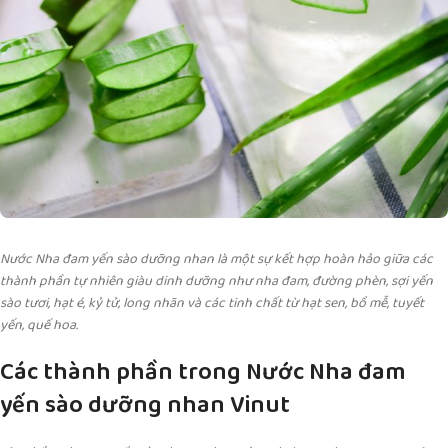
Nước Nha đam yến sào dưỡng nhan là một sự kết hợp hoàn hảo giữa các
thành phần tự nhiên giàu dinh dưỡng như nha đam, đường phèn, sợi yến
sào tươi, hạt é, kỷ tử, long nhãn và các tinh chất từ hạt sen, bồ mễ, tuyết
yến, quế hoa.
Các thành phần trong Nước Nha đam
yến sào dưỡng nhan Vinut