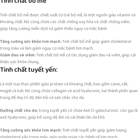
Tinh chất bồ mễ
Tinh chất bồ mễ được chiết xuất từ trái bồ mễ, là một nguồn giàu vitamin và
khoáng chất. Nó cũng chứa các chất chống oxy hóa và chất chống viêm,
giúp tăng cường miễn dịch và giảm thiểu nguy cơ mắc bệnh.
Tăng cường sức khỏe tim mạch:
Tinh chất bồ mễ giúp giảm cholesterol
trong máu và làm giảm nguy cơ mắc bệnh tim mạch.
Giảm đau và viêm:
Tinh chất bồ mễ có tác dụng giảm đau và viêm, giúp cải
thiện sức khỏe chung.
Tinh chất tuyết yến:
Là một loại thực phẩm giàu protein và khoáng chất, bao gồm canxi, sắt,
magiê và kali. Nó cũng chứa collagen và acid hyaluronic, hai thành phần quan
trọng để duy trì độ đàn hồi và săn chắc cho da.
Dưỡng chất cho da:
trong tuyết yến có chứa Axit D-galacturonic: còn gọi là
axit hyaluronic, giúp bổ sung độ ẩm và cải thiện làn da khô.
Tăng cường sức khỏe tim mạch:
Tinh chất tuyết yến giúp giảm lượng
cholesterol xấu trong máu, giúp ngăn ngừa các bệnh về tim mạch.