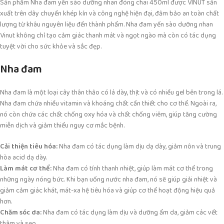
Sản phẩm Nha đam yến sào dưỡng nhan đóng chai 450ml được VINUT sản
xuất trên dây chuyền khép kín và công nghệ hiện đại, đảm bảo an toàn chất
lượng từ khâu nguyên liệu đến thành phẩm. Nha đam yến sào dưỡng nhan
Vinut không chỉ tạo cảm giác thanh mát và ngọt ngào mà còn có tác dụng
tuyệt vời cho sức khỏe và sắc đẹp.
Nha đam
Nha đam là một loại cây thân thảo có lá dày, thịt và có nhiều gel bên trong lá.
Nha đam chứa nhiều vitamin và khoáng chất cần thiết cho cơ thể. Ngoài ra,
nó còn chứa các chất chống oxy hóa và chất chống viêm, giúp tăng cường
miễn dịch và giảm thiểu nguy cơ mắc bệnh.
Cải thiện tiêu hóa:
Nha đam có tác dụng làm dịu dạ dày, giảm nôn và trung
hòa acid dạ dày.
Làm mát cơ thể:
Nha đam có tính thanh nhiệt, giúp làm mát cơ thể trong
những ngày nóng bức. Khi bạn uống nước nha đam, nó sẽ giúp giải nhiệt và
giảm cảm giác khát, mát-xa hệ tiêu hóa và giúp cơ thể hoạt động hiệu quả
hơn.
Chăm sóc da:
Nha đam có tác dụng làm dịu và dưỡng ẩm da, giảm các vết
thâm và sẹo.