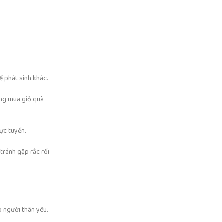
ề phát sinh khác.
ừng mua giỏ quà
ực tuyến.
tránh gặp rắc rối
 người thân yêu.