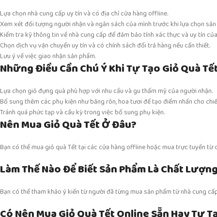
Lựa chọn nhà cung cấp uy tín và có địa chỉ cửa hàng offline.
Xem xét đối tượng người nhận và ngân sách của mình trước khi lựa chọn sản
Kiểm tra kỹ thông tin về nhà cung cấp để đảm bảo tính xác thực và uy tín của
Chọn dịch vụ vận chuyển uy tín và có chính sách đổi trả hàng nếu cần thiết.
Lưu ý về việc giao nhận sản phẩm.
Những Điều Cần Chú Ý Khi Tự Tạo Giỏ Quà Tế
Lựa chọn giỏ đựng quà phù hợp với nhu cầu và gu thẩm mỹ của người nhận.
Bổ sung thêm các phụ kiện như băng rôn, hoa tươi để tạo điểm nhấn cho chiế
Tránh quá phức tạp và cầu kỳ trong việc bổ sung phụ kiện.
Nên Mua Giỏ Quà Tết Ở Đâu?
Bạn có thể mua giỏ quà Tết tại các cửa hàng offline hoặc mua trực tuyến từ c
Làm Thế Nào Để Biết Sản Phẩm Là Chất Lượn
Bạn có thể tham khảo ý kiến từ người đã từng mua sản phẩm từ nhà cung cấ
Có Nên Mua Giỏ Quà Tết Online Sẵn Hay Tự T