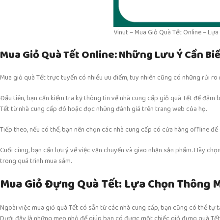
Vinut – Mua Giỏ Quà Tết Online – Lự
Mua Giỏ Quà Tết Online: Những Lưu Ý Cần Biế
Mua giỏ quà Tết trực tuyến có nhiều ưu điểm, tuy nhiên cũng có những rủi r
Đầu tiên, bạn cần kiểm tra kỹ thông tin về nhà cung cấp giỏ quà Tết để đảm b
Tết từ nhà cung cấp đó hoặc đọc những đánh giá trên trang web của họ.
Tiếp theo, nếu có thể, bạn nên chọn các nhà cung cấp có cửa hàng offline để
Cuối cùng, bạn cần lưu ý về việc vận chuyển và giao nhận sản phẩm. Hãy chọn 
trong quá trình mua sắm.
Mua Giỏ Đựng Quà Tết: Lựa Chọn Thông M
Ngoài việc mua giỏ quà Tết có sẵn từ các nhà cung cấp, bạn cũng có thể tự 
Dưới đây là những mẹo nhỏ để giúp bạn có được một chiếc giỏ đựng quà Tết