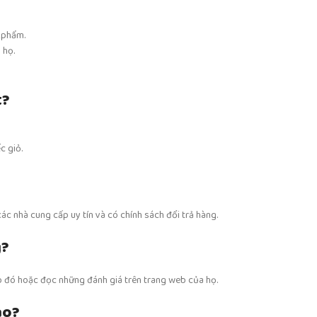
 phẩm.
 họ.
t?
c giỏ.
ác nhà cung cấp uy tín và có chính sách đổi trả hàng.
g?
p đó hoặc đọc những đánh giá trên trang web của họ.
ạo?