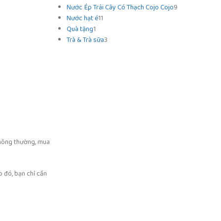
Nước Ép Trái Cây Có Thạch Cojo Cojo
9
Nước hạt é
11
Quà tặng
1
Trà & Trà sữa
3
thông thường, mua
o đó, bạn chỉ cần