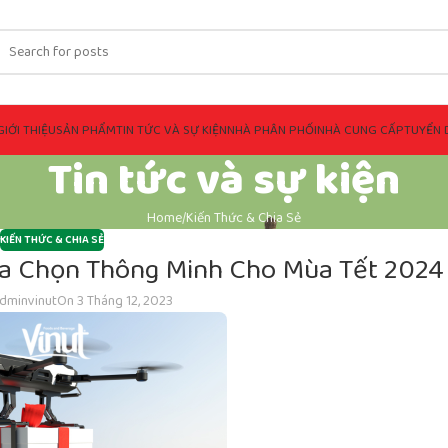
GIỚI THIỆU
SẢN PHẨM
TIN TỨC VÀ SỰ KIỆN
NHÀ PHÂN PHỐI
NHÀ CUNG CẤP
TUYỂN 
Tin tức và sự kiện
Home
Kiến Thức & Chia Sẻ
KIẾN THỨC & CHIA SẺ
ựa Chọn Thông Minh Cho Mùa Tết 2024
dminvinut
On 3 Tháng 12, 2023