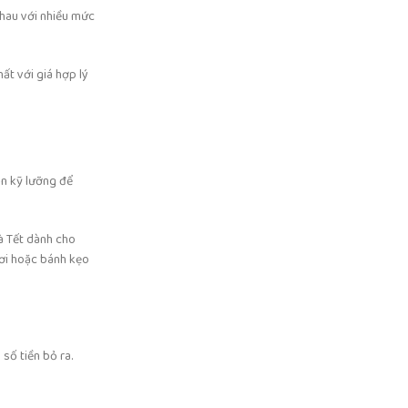
nhau với nhiều mức
ất với giá hợp lý
ọn kỹ lưỡng để
à Tết dành cho
hơi hoặc bánh kẹo
số tiền bỏ ra.