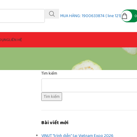
MUA HÀNG: 1900633874 ( line 121)
DỤNG
LIÊN HỆ
Tìm kiếm
Tìm kiếm
Bài viết mới
VINUT “trình diễn” tại Vietnam Expo 2026