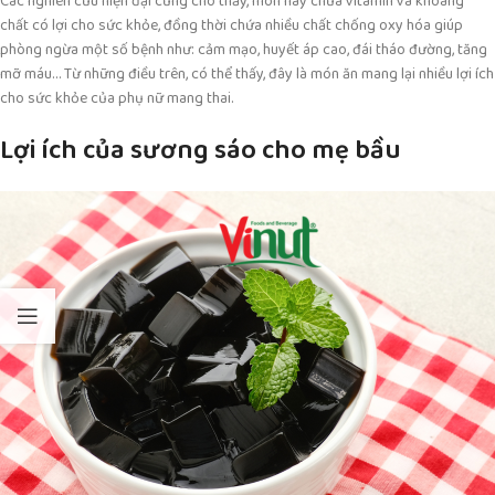
Các nghiên cứu hiện đại cũng cho thấy, món này chứa vitamin và khoáng
chất có lợi cho sức khỏe, đồng thời chứa nhiều chất chống oxy hóa giúp
phòng ngừa một số bệnh như: cảm mạo, huyết áp cao, đái tháo đường, tăng
mỡ máu… Từ những điều trên, có thể thấy, đây là món ăn mang lại nhiều lợi ích
cho sức khỏe của phụ nữ mang thai.
Lợi ích của sương sáo cho mẹ bầu