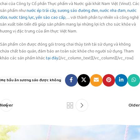
chai của Công ty Cổ phần Thực phẩm và Nước giải khát Nam Việt (Vinut). Các
sản phẩm như
nước ép trái cây
,
sương sáo đường đen
,
nước nha đam
,
nước
dừa
,
nước tăng lực,
yến sào cao cấp
, … với thành phần tự nhiên và công nghệ
sản xuất tiên tiến đã giúp sản phẩm mang lại những lợi ích cho sức khỏe và
hương vị đặc trưng của ẩm thực Việt Nam.
Sản phẩm còn được đóng gói trong chai thủy tinh tái sử dụng và không
chứa chất bảo quản, đảm bảo an toàn sức khỏe cho người sử dụng. Tham
khảo các sản phẩm khác
tại đây
.[/vc_column_text][/vc_column][/vc_row]
Mẹ bầu ăn sương sáo được không
Newer
Older