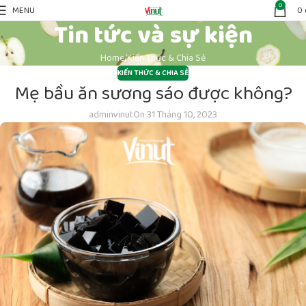
0
MENU
0
Tin tức và sự kiện
Home
Kiến Thức & Chia Sẻ
KIẾN THỨC & CHIA SẺ
Mẹ bầu ăn sương sáo được không?
adminvinut
On 31 Tháng 10, 2023