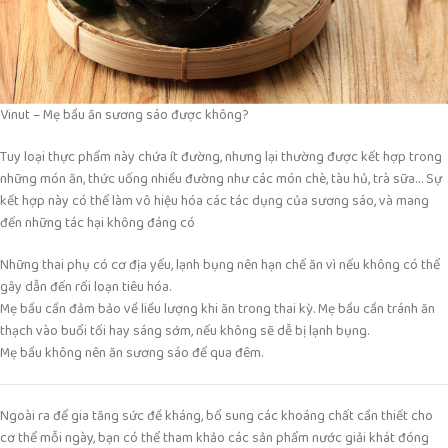
Vinut – Mẹ bầu ăn sương sáo được không?
Tuy loại thực phẩm này chứa ít đường, nhưng lại thường được kết hợp trong
những món ăn, thức uống nhiều đường như các món chè, tàu hủ, trà sữa… Sự
kết hợp này có thể làm vô hiệu hóa các tác dụng của sương sáo, và mang
đến những tác hại không đáng có
Những thai phụ có cơ địa yếu, lạnh bụng nên hạn chế ăn vì nếu không có thể
gây dẫn đến rối loạn tiêu hóa.
Mẹ bầu cần đảm bảo về liều lượng khi ăn trong thai kỳ. Mẹ bầu cần tránh ăn
thạch vào buổi tối hay sáng sớm, nếu không sẽ dễ bị lạnh bụng.
Mẹ bầu không nên ăn sương sáo để qua đêm.
Ngoài ra để gia tăng sức đề kháng, bổ sung các khoáng chất cần thiết cho
cơ thể mỗi ngày, bạn có thể tham khảo các sản phẩm nước giải khát đóng