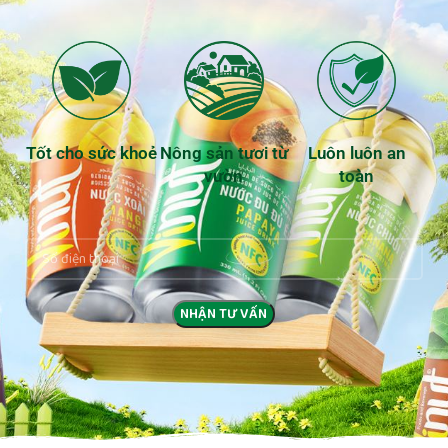
Tốt cho sức khoẻ
Nông sản tươi từ
Luôn luôn an
vườn
toàn