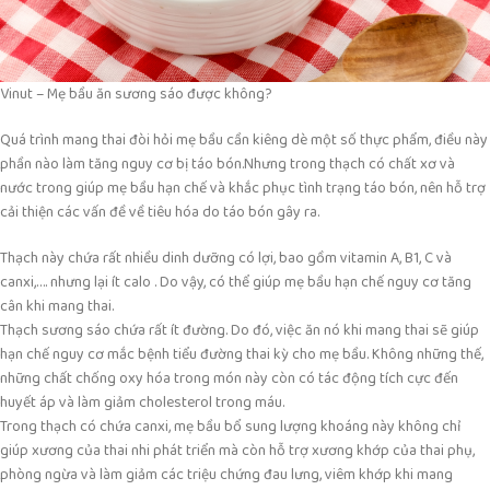
Vinut – Mẹ bầu ăn sương sáo được không?
Quá trình mang thai đòi hỏi mẹ bầu cần kiêng dè một số thực phẩm, điều này
phần nào làm tăng nguy cơ bị táo bón.Nhưng trong thạch có chất xơ và
nước trong giúp mẹ bầu hạn chế và khắc phục tình trạng táo bón, nên hỗ trợ
cải thiện các vấn đề về tiêu hóa do táo bón gây ra.
Thạch này chứa rất nhiều dinh dưỡng có lợi, bao gồm vitamin A, B1, C và
canxi,…. nhưng lại ít calo . Do vậy, có thể giúp mẹ bầu hạn chế nguy cơ tăng
cân khi mang thai.
Thạch sương sáo chứa rất ít đường. Do đó, việc ăn nó khi mang thai sẽ giúp
hạn chế nguy cơ mắc bệnh tiểu đường thai kỳ cho mẹ bầu. Không những thế,
những chất chống oxy hóa trong món này còn có tác động tích cực đến
huyết áp và làm giảm cholesterol trong máu.
Trong thạch có chứa canxi, mẹ bầu bổ sung lượng khoáng này không chỉ
giúp xương của thai nhi phát triển mà còn hỗ trợ xương khớp của thai phụ,
phòng ngừa và làm giảm các triệu chứng đau lưng, viêm khớp khi mang