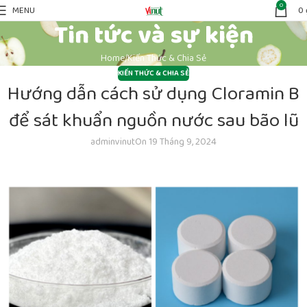
0
MENU
0
Tin tức và sự kiện
Home
Kiến Thức & Chia Sẻ
KIẾN THỨC & CHIA SẺ
Hướng dẫn cách sử dụng Cloramin B
để sát khuẩn nguồn nước sau bão lũ
adminvinut
On 19 Tháng 9, 2024