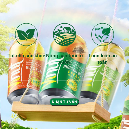
Tốt cho sức khoẻ
Nông sản tươi từ
Luôn luôn an
vườn
toàn