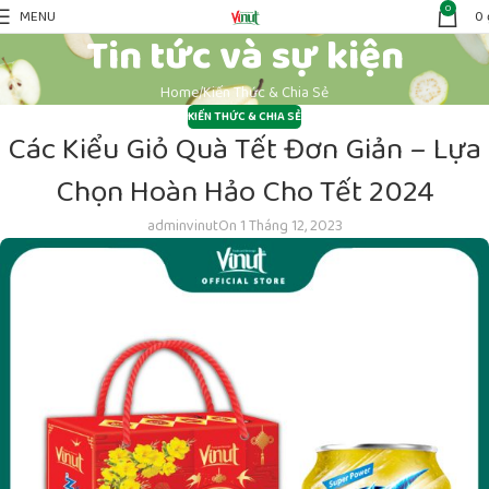
0
MENU
0
Tin tức và sự kiện
Home
Kiến Thức & Chia Sẻ
KIẾN THỨC & CHIA SẺ
Các Kiểu Giỏ Quà Tết Đơn Giản – Lựa
Chọn Hoàn Hảo Cho Tết 2024
adminvinut
On 1 Tháng 12, 2023