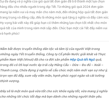
Sự đa dạng và ý nghĩa của giỏ quà tết đơn giản đã trở thành một lựa chọn
hàng đầu cho nhiều người trong dịp Tết. Từ những giỏ quà 2024 đơn giản
mang lại niềm vui và may mắn cho năm mới, đến những hộp quà tết đơn giản
trang trọng và đẳng cấp, đều là những món quà tặng ý nghĩa và đầy cảm xúc.
Hy vọng bài viết này đã giúp bạn có thêm những lựa chọn tốt nhất cho món
quà tết của mình trong năm mới sắp đến. Chúc bạn một cái Tết đầy niềm vui
và hạnh phúc!
Nắm bắt được truyền thống dân tộc và tâm lý của người Việt trong
những ngày Tết truyền thống, Công ty Cổ phần Nước giải khát và Thực
phẩm Nam Việt (Vinut) đã cho ra đời sản phẩm
Hộp Quà tết Ngũ
quả,
trong đó có 05 loại nước ép trái cây Mãng Cầu – Dừa – Đu đủ – Xoài –
Thanh Long. Chứa đựng ý nghĩa về cầu chúc một năm mới vạn sự như ý,
trọn vẹn đủ đầy, sum vầy viên mãn, hạnh phúc ngọt ngào và cát tường
thịnh vượng.
Đây sẽ là một món quà vừa tốt cho sức khỏe ngày tết, vừa mang ý nghĩa
cho những lời chúc tốt đẹp mà bạn dành cho những người thân yêu.