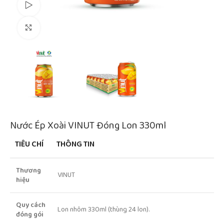
Watch video
Click to enlarge
Nước Ép Xoài VINUT Đóng Lon 330ml
TIÊU CHÍ
THÔNG TIN
Thương
VINUT
hiệu
Quy cách
Lon nhôm 330ml (thùng 24 lon).
đóng gói