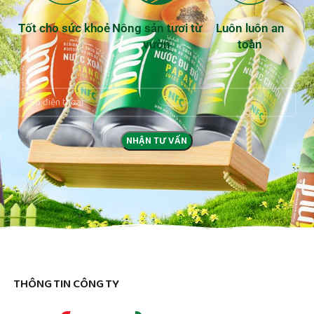
Tốt cho sức khoẻ
Nông sản tươi từ
Luôn luôn an
vườn
toàn
THÔNG TIN CÔNG TY