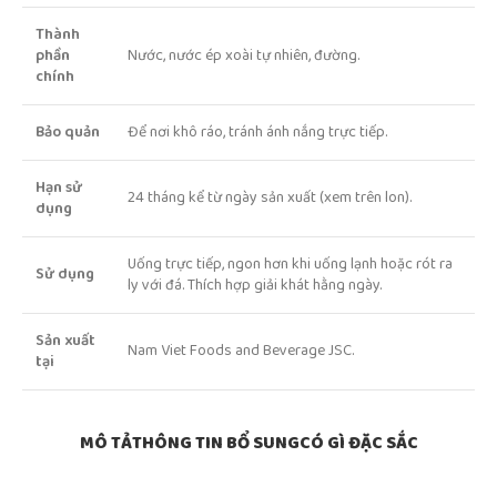
Thành
phần
Nước, nước ép xoài tự nhiên, đường.
chính
Bảo quản
Để nơi khô ráo, tránh ánh nắng trực tiếp.
Hạn sử
24 tháng kể từ ngày sản xuất (xem trên lon).
dụng
Uống trực tiếp, ngon hơn khi uống lạnh hoặc rót ra
Sử dụng
ly với đá. Thích hợp giải khát hằng ngày.
Sản xuất
Nam Viet Foods and Beverage JSC.
tại
MÔ TẢ
THÔNG TIN BỔ SUNG
CÓ GÌ ĐẶC SẮC