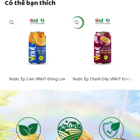
Có thể bạn thích
NEW
Nước Ép Cam VINUT Đóng Lon
Nước Ép Chanh Dây VINUT Đóng
N
330ml
Lon 330ml