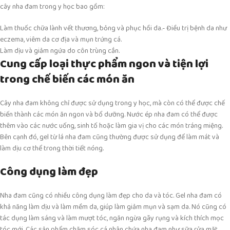
cây nha đam trong y học bao gồm:
Làm thuốc chữa lành vết thương, bỏng và phục hồi da.- Điều trị bệnh da như
eczema, viêm da cơ địa và mụn trứng cá.
Làm dịu và giảm ngứa do côn trùng cắn.
Cung cấp loại thực phẩm ngon và tiện lợi
trong chế biến các món ăn
Cây nha đam không chỉ được sử dụng trong y học, mà còn có thể được chế
biến thành các món ăn ngon và bổ dưỡng. Nước ép nha đam có thể được
thêm vào các nước uống, sinh tố hoặc làm gia vị cho các món tráng miệng.
Bên cạnh đó, gel từ lá nha đam cũng thường được sử dụng để làm mát và
làm dịu cơ thể trong thời tiết nóng.
Công dụng làm đẹp
Nha đam cũng có nhiều công dụng làm đẹp cho da và tóc. Gel nha đam có
khả năng làm dịu và làm mềm da, giúp làm giảm mụn và sạm da. Nó cũng có
tác dụng làm sáng và làm mượt tóc, ngăn ngừa gãy rụng và kích thích mọc
tóc mới. Các sản phẩm chăm sóc cá nhân chứa nha đam như sữa rửa mặt,