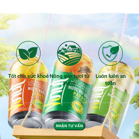
Tốt cho sức khoẻ
Nông sản tươi từ
Luôn luôn an
vườn
toàn