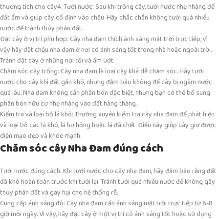
thương tích cho cây4. Tưới nước: Sau khi trồng cây, tưới nước nhẹ nhàng để
đất ẩm và giúp cây cố định vào chậu. Hãy chắc chắn không tưới quá nhiều
nước để tránh thủy phân đất.
Đặt cây ở vị trí phù hợp: Cây nha đam thích ánh sáng mặt trời trực tiếp, vì
vậy hãy đặt chậu nha đam ở nơi có ánh sáng tốt trong nhà hoặc ngoài trời.
Tránh đặt cây ở những nơi tối và ẩm ướt.
Chăm sóc cây trồng: Cây nha đam là loại cây khá dễ chăm sóc. Hãy tưới
nước cho cây khi đất gần khô, nhưng đảm bảo không để cây bị ngâm nước
quá lâu. Nha đam không cần phân bón đặc biệt, nhưng bạn có thể bổ sung
phân bón hữu cơ nhẹ nhàng vào đất hàng tháng.
Kiểm tra và loại bỏ lá khô: Thường xuyên kiểm tra cây nha đam để phát hiện
và loại bỏ các lá khô, lá hư hỏng hoặc lá đã chết. Điều này giúp cây giữ được
diện mạo đẹp và khỏe mạnh.
Chăm sóc cây Nha Đam đúng cách
Tưới nước đúng cách: Khi tưới nước cho cây nha đam, hãy đảm bảo rằng đất
đã khô hoàn toàn trước khi tưới lại. Tránh tưới quá nhiều nước để không gây
thủy phân đất và gây hại cho hệ thống rễ.
Cung cấp ánh sáng đủ: Cây nha đam cần ánh sáng mặt trời trực tiếp từ 6-8
giờ mỗi ngày. Vì vậy, hãy đặt cây ở một vị trí có ánh sáng tốt hoặc sử dụng