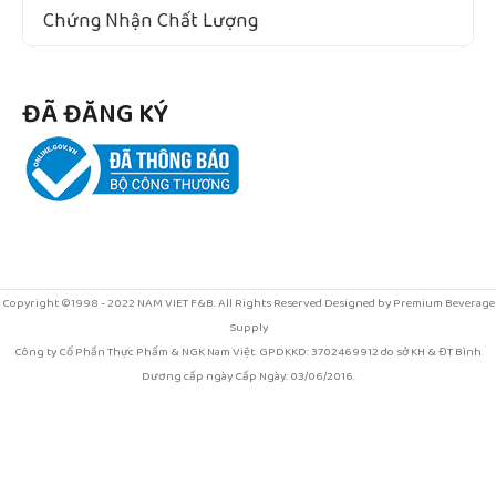
Chứng Nhận Chất Lượng
ĐÃ ĐĂNG KÝ
Copyright ©1998 - 2022 NAM VIET F&B. All Rights Reserved Designed by Premium Beverage
Supply
Công ty Cổ Phần Thực Phẩm & NGK Nam Việt. GPDKKD: 3702469912 do sở KH & ĐT Bình
Dương cấp ngày Cấp Ngày: 03/06/2016.
Địa chỉ: Số 994/1C đường Nguyễn Thị Minh Khai, Khu phố Tân Thắng, phường Tân Đông
Hiệp, thành phố Hồ Chí Minh, Việt Nam
Call center: 1900633874 - Điện thoại: 0368728969.
Email: kinhdoanh@vinut.com.vn . Chịu trách nhiệm nội dung: BÙI THỊ THU HƯƠNG. Xem