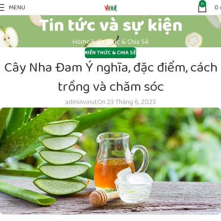
0
MENU
0
Tin tức và sự kiện
Home
Kiến Thức & Chia Sẻ
KIẾN THỨC & CHIA SẺ
Cây Nha Đam Ý nghĩa, đặc điểm, cách
trồng và chăm sóc
adminvinut
On 23 Tháng 6, 2023