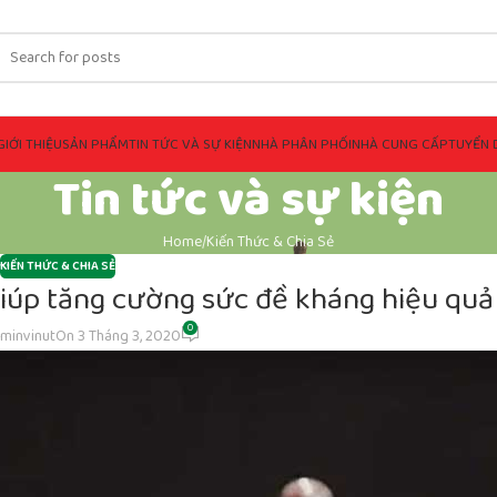
GIỚI THIỆU
SẢN PHẨM
TIN TỨC VÀ SỰ KIỆN
NHÀ PHÂN PHỐI
NHÀ CUNG CẤP
TUYỂN 
Tin tức và sự kiện
Home
Kiến Thức & Chia Sẻ
KIẾN THỨC & CHIA SẺ
iúp tăng cường sức đề kháng hiệu quả
0
minvinut
On 3 Tháng 3, 2020