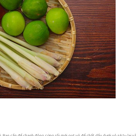
. Bạn cần để chanh đông cứng rồi mới gọt vỏ để chất dầu dưới vỏ sẽ tụ lại v