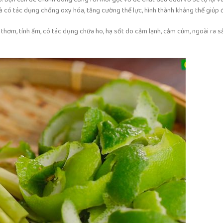
và có tác dụng chống oxy hóa, tăng cường thể lực, hình thành kháng thể giúp 
ùi thơm, tính ấm, có tác dụng chữa ho, hạ sốt do cảm lạnh, cảm cúm, ngoài ra 