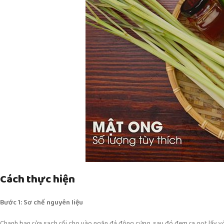
Cách thực hiện
Bước 1: Sơ chế nguyên liệu
Chanh bạn rửa sạch rồi cho vào ngăn đá đông cứng, sau đó đem ra gọt lấy vỏ