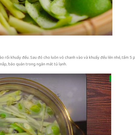
o rồi khuấy đều. Sau đó cho luôn vỏ chanh vào và khuấy đều lên nhé, tầm 5 ph
y nắp, bảo quản trong ngăn mát tủ lạnh.