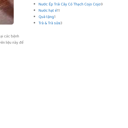
Nước Ép Trái Cây Có Thạch Cojo Cojo
9
Nước hạt é
11
Quà tặng
1
Trà & Trà sữa
3
lại các bệnh
yên liệu này để