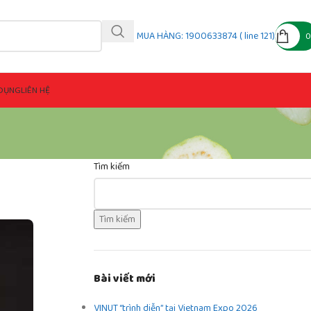
MUA HÀNG: 1900633874 ( line 121)
DỤNG
LIÊN HỆ
Tìm kiếm
Tìm kiếm
Bài viết mới
VINUT “trình diễn” tại Vietnam Expo 2026