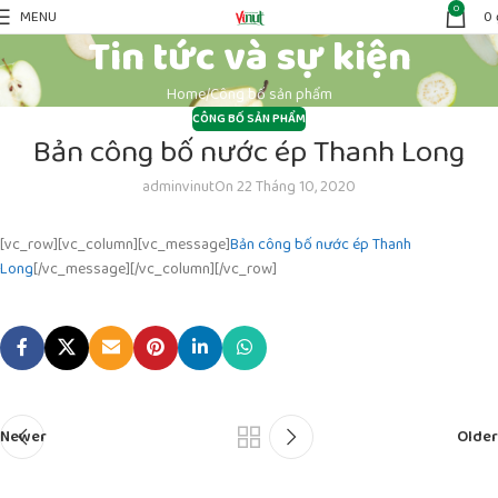
0
MENU
0
Tin tức và sự kiện
Home
Công bố sản phẩm
CÔNG BỐ SẢN PHẨM
Bản công bố nước ép Thanh Long
adminvinut
On 22 Tháng 10, 2020
[vc_row][vc_column][vc_message]
Bản công bố nước ép Thanh
Long
[/vc_message][/vc_column][/vc_row]
Newer
Older