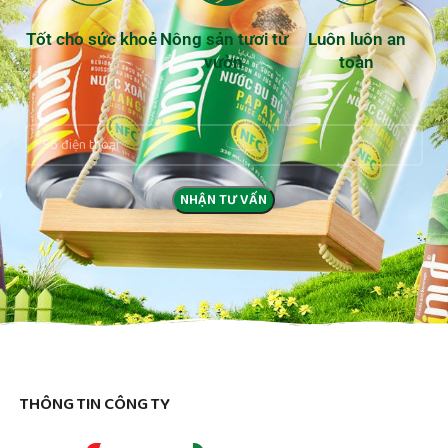
Tốt cho sức khoẻ
Nông sản tươi từ
Luôn luôn an
vườn
toàn
THÔNG TIN CÔNG TY