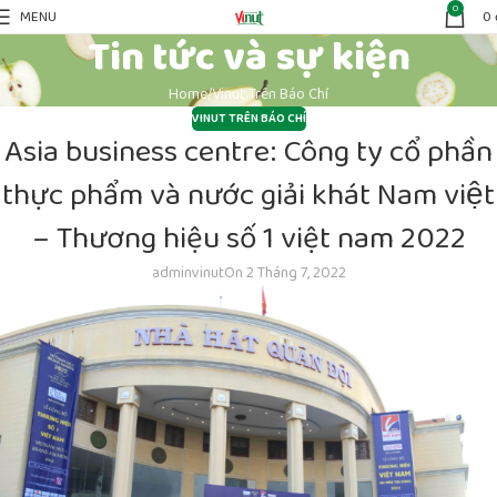
0
MENU
0
Tin tức và sự kiện
Home
Vinut Trên Báo Chí
VINUT TRÊN BÁO CHÍ
Asia business centre: Công ty cổ phần
thực phẩm và nước giải khát Nam việt
– Thương hiệu số 1 việt nam 2022
adminvinut
On 2 Tháng 7, 2022