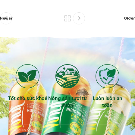
Newer
Older
Tốt cho sức khoẻ
Nông sản tươi từ
Luôn luôn an
vườn
toàn