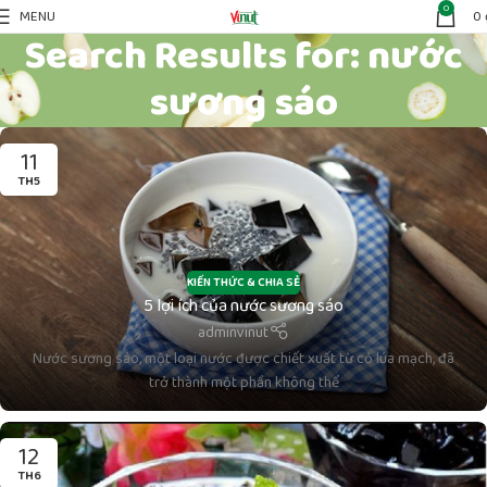
0
MENU
0
Search Results for: nước
sương sáo
11
TH5
KIẾN THỨC & CHIA SẺ
5 lợi ích của nước sương sáo
adminvinut
Nước sương sáo, một loại nước được chiết xuất từ cỏ lúa mạch, đã
trở thành một phần không thể
12
TH6