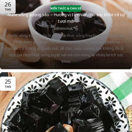
26
KIẾN THỨC & CHIA SẺ
TH5
Nước uống sương sáo – Hương vị tự nhiên cho sức khỏe và sự
tươi mới
adminvinut
Nước uống sương sáo là một loại thức uống truyền thống phổ biến
ở Việt Nam, được làm từ hạt sương sáo, một loại thực phẩm tự
nhiên. Có hương vị thanh mát, dễ chịu, nước sương sáo không chỉ là
một lựa chọn thức uống tuyệt vời mà còn mang lại nhiều lợi ích sức
khỏe.
25
TH5