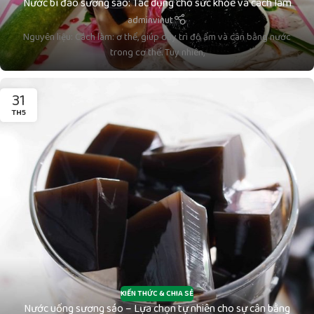
Nước bí đao sương sáo: Tác dụng cho sức khỏe và cách làm
adminvinut
Nguyên liệu: Cách làm: ơ thể, giúp duy trì độ ẩm và cân bằng nước
trong cơ thể. Tuy nhiên,
31
TH5
KIẾN THỨC & CHIA SẺ
Nước uống sương sáo – Lựa chọn tự nhiên cho sự cân bằng