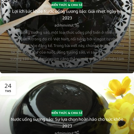
KIẾN THỨC & CHIA SẺ
Lợi ích sức khỏe Nước uống sương sáo: Giải nhiệt ngày hè
2023
adminvinut
Nước uống sương sáo, một loại thức uống phổ biến ở nhiều nước
Đông Nam Á trong đó có Việt Nam, nổi tiếng bởi vị ngọt tự nhiên và
lợi ích sức khỏe đáng kể. Trong bài viết này, chúng ta sẽ khám phá
lợi ích sức khỏe của nước uống sương sáo, vì sao nói nước uống
sương sáo có thể giúp giảm căng thẳng, mệt mỏi và cải thiện tâm
trạng.
24
TH5
KIẾN THỨC & CHIA SẺ
Nước uống sương sáo: Sự lựa chọn hoàn hảo cho sức khỏe
2023
adminvinut