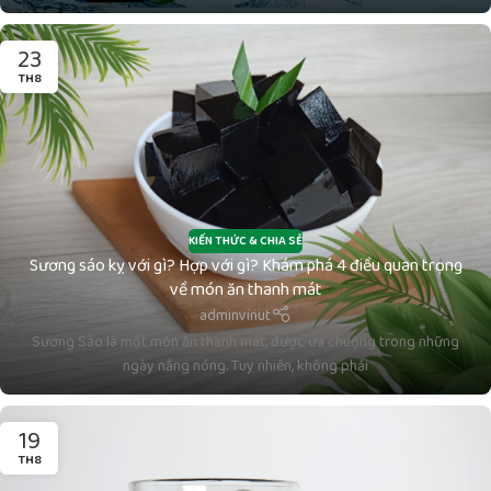
23
TH8
KIẾN THỨC & CHIA SẺ
Sương sáo kỵ với gì? Hợp với gì? Khám phá 4 điều quan trọng
về món ăn thanh mát
adminvinut
Sương Sáo là một món ăn thanh mát, được ưa chuộng trong những
ngày nắng nóng. Tuy nhiên, không phải
19
TH8