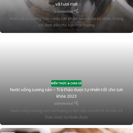
và tươi mới
adminvinut
Nước uống Sương Sáo – một sản phẩm hoàn toàn tự nhiên, không
chỉ đem đến cho bạn một hương
KIẾN THỨC & CHIA SẺ
Nước uống sương sáo – Trà thảo dược tự nhiên tốt cho sức
khỏe 2023
adminvinut
Nước uống sương sáo với hương vị độc đáo và tinh tế, là một trà
thảo dược tự nhiên được