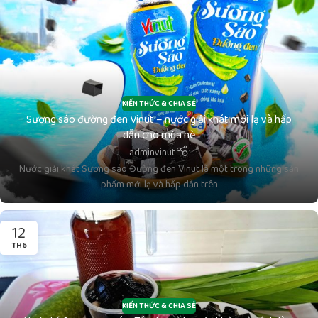
KIẾN THỨC & CHIA SẺ
Sương sáo đường đen Vinut – nước giải khát mới lạ và hấp
dẫn cho mùa hè
adminvinut
Nước giải khát Sương sáo Đường đen Vinut là một trong những sản
phẩm mới lạ và hấp dẫn trên
12
TH6
KIẾN THỨC & CHIA SẺ