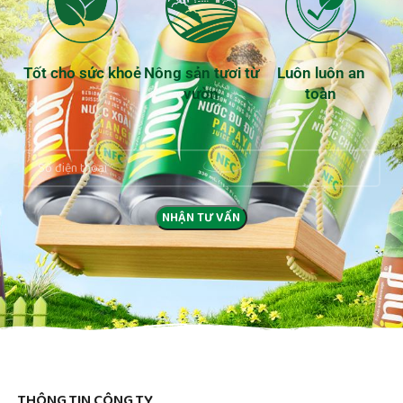
Tốt cho sức khoẻ
Nông sản tươi từ
Luôn luôn an
vườn
toàn
THÔNG TIN CÔNG TY