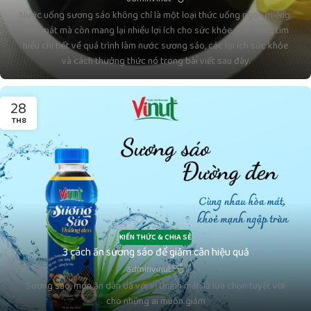
Nước uống sương sáo không chỉ là một loại thức uống ngon miệng,
tươi mát mà còn mang lại nhiều lợi ích cho sức khỏe. Hãy cùng tìm
hiểu chi tiết về quá trình làm nước sương sáo, các lợi ích sức khỏe
và cách thưởng thức nó trong bài viết sau đây.
28
TH8
KIẾN THỨC & CHIA SẺ
3 cách ăn sương sáo để giảm cân hiệu quả
adminvinut
Sương sáo, món ăn dân dã với vị thanh mát, là lựa chọn tuyệt vời
cho những ai muốn giảm