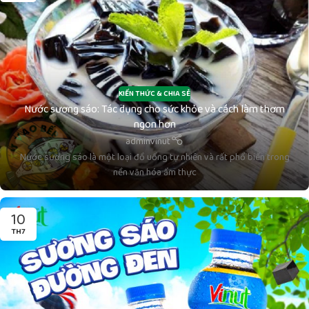
KIẾN THỨC & CHIA SẺ
Nước sương sáo: Tác dụng cho sức khỏe và cách làm thơm
ngon hơn
adminvinut
Nước sương sáo là một loại đồ uống tự nhiên và rất phổ biến trong
nền văn hóa ẩm thực
10
TH7