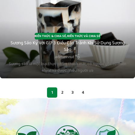
KIẾN THỨC & CHIA SẺ
,
KIẾN THỨC VÀ CHIA SẺ
Sương Sáo Kỵ Với Gì? 3 Điều Cần Tránh Khi Sử Dụng Sương
Sáo
adminvinut
Sương sáo là một loại thực phẩm thanh mát, có nguồn gốc từ thiên
nhiên và được nhiều người ưa
1
2
3
4