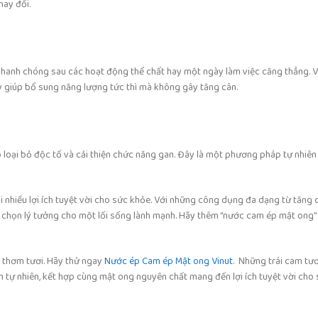
hay đổi.
nhanh chóng sau các hoạt động thể chất hay một ngày làm việc căng thẳng. 
 giúp bổ sung năng lượng tức thì mà không gây tăng cân.
loại bỏ độc tố và cải thiện chức năng gan. Đây là một phương pháp tự nhiên 
nhiều lợi ích tuyệt vời cho sức khỏe. Với những công dụng đa dạng từ tăng
lựa chọn lý tưởng cho một lối sống lành mạnh. Hãy thêm “nước cam ép mật ong”
p thơm tươi. Hãy thử ngay
Nước ép Cam ép Mật ong Vinut
. Những trái cam tư
ự nhiên, kết hợp cùng mật ong nguyên chất mang đến lợi ích tuyệt vời cho 