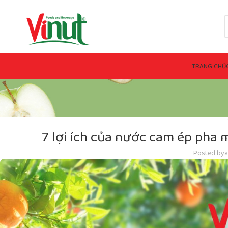
TRANG CHỦ
7 lợi ích của nước cam ép pha m
Posted by
a