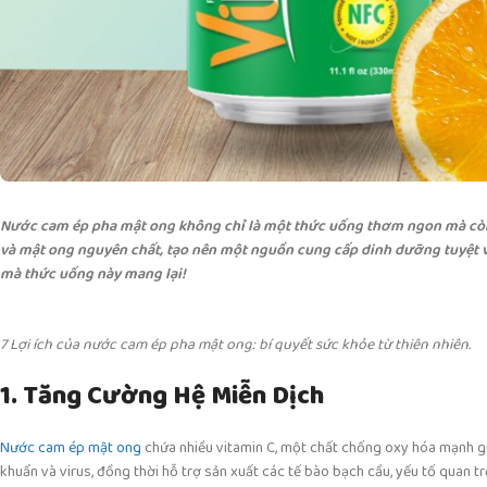
Nước cam ép pha mật ong không chỉ là một thức uống thơm ngon mà còn 
và mật ong nguyên chất, tạo nên một nguồn cung cấp dinh dưỡng tuyệt vờ
mà thức uống này mang lại!
7 Lợi ích của nước cam ép pha mật ong: bí quyết sức khỏe từ thiên nhiên.
1. Tăng Cường Hệ Miễn Dịch
Nước cam ép mật ong
chứa nhiều vitamin C, một chất chống oxy hóa mạnh gi
khuẩn và virus, đồng thời hỗ trợ sản xuất các tế bào bạch cầu, yếu tố quan tr