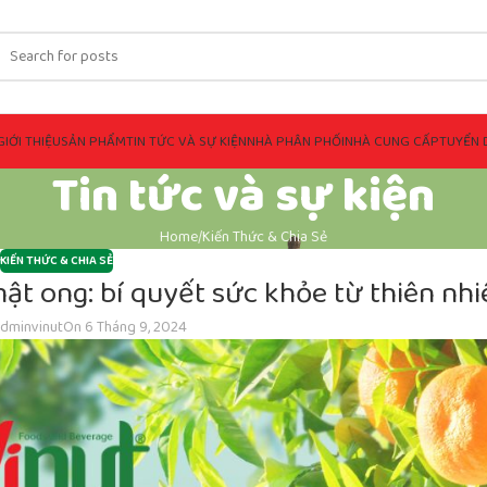
GIỚI THIỆU
SẢN PHẨM
TIN TỨC VÀ SỰ KIỆN
NHÀ PHÂN PHỐI
NHÀ CUNG CẤP
TUYỂN 
Tin tức và sự kiện
Home
Kiến Thức & Chia Sẻ
KIẾN THỨC & CHIA SẺ
ật ong: bí quyết sức khỏe từ thiên nhi
dminvinut
On 6 Tháng 9, 2024