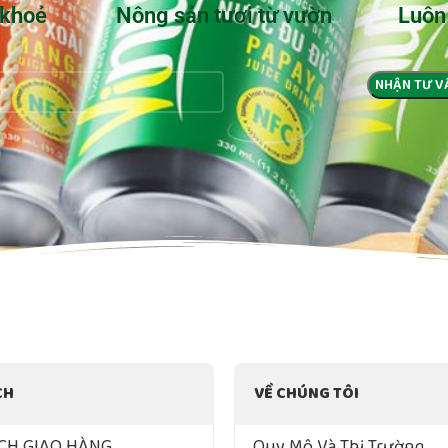
 khoẻ
Nông sản tươi từ vườn
Luôn
CH
VỀ CHÚNG TÔI
CH GIAO HÀNG
Quy Mô Và Thị Trường