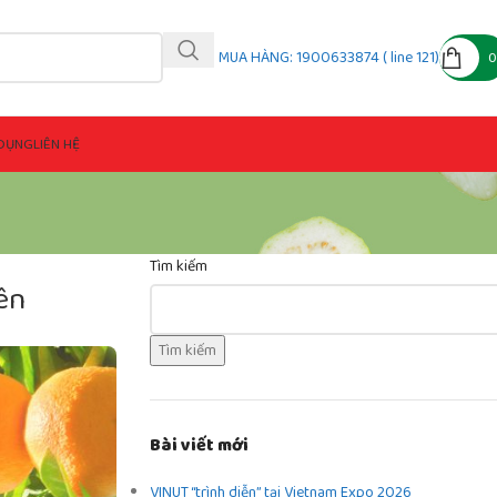
MUA HÀNG: 1900633874 ( line 121)
DỤNG
LIÊN HỆ
Tìm kiếm
ên
Tìm kiếm
Bài viết mới
VINUT “trình diễn” tại Vietnam Expo 2026