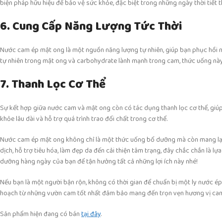
biện pháp hữu hiệu để bảo vệ sức khỏe, đặc biệt trong những ngày thời tiết t
6. Cung Cấp Năng Lượng Tức Thời
Nước cam ép mật ong là một nguồn năng lượng tự nhiên, giúp bạn phục hồi 
tự nhiên trong mật ong và carbohydrate lành mạnh trong cam, thức uống này
7. Thanh Lọc Cơ Thể
Sự kết hợp giữa nước cam và mật ong còn có tác dụng thanh lọc cơ thể, giúp 
khỏe lâu dài và hỗ trợ quá trình trao đổi chất trong cơ thể.
Nước cam ép mật ong không chỉ là một thức uống bổ dưỡng mà còn mang lại 
dịch, hỗ trợ tiêu hóa, làm đẹp da đến cải thiện tâm trạng, đây chắc chắn là 
dưỡng hàng ngày của bạn để tận hưởng tất cả những lợi ích này nhé!
Nếu bạn là một người bận rộn, không có thời gian để chuẩn bị một ly nước é
hoạch từ những vườn cam tốt nhất đảm bảo mang đến trọn vẹn hương vị cam t
Sản phẩm hiện đang có bán
tại đây
.