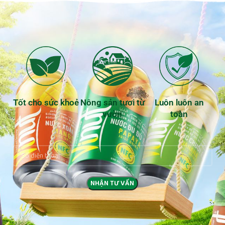
Tốt cho sức khoẻ
Nông sản tươi từ
Luôn luôn an
vườn
toàn