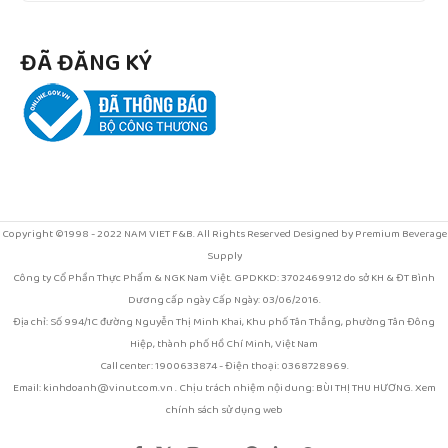
ĐÃ ĐĂNG KÝ
Copyright ©1998 - 2022 NAM VIET F&B. All Rights Reserved Designed by Premium Beverage
Supply
Công ty Cổ Phần Thực Phẩm & NGK Nam Việt. GPDKKD: 3702469912 do sở KH & ĐT Bình
Dương cấp ngày Cấp Ngày: 03/06/2016.
Địa chỉ: Số 994/1C đường Nguyễn Thị Minh Khai, Khu phố Tân Thắng, phường Tân Đông
Hiệp, thành phố Hồ Chí Minh, Việt Nam
Call center: 1900633874 - Điện thoại: 0368728969.
Email: kinhdoanh@vinut.com.vn . Chịu trách nhiệm nội dung: BÙI THỊ THU HƯƠNG. Xem
chính sách sử dụng web