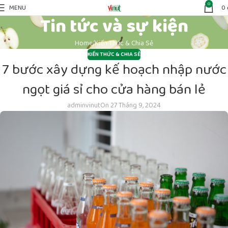
0
MENU
0
Tin tức và sự kiện
Home
Kiến Thức & Chia Sẻ
KIẾN THỨC & CHIA SẺ
7 bước xây dựng kế hoạch nhập nước
ngọt giá sỉ cho cửa hàng bán lẻ
adminvinut
On 27 Tháng 9, 2024