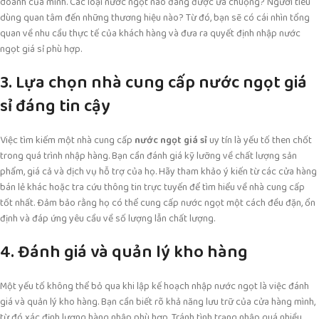
doanh của mình. Các loại nước ngọt nào đang được ưa chuộng? Người tiêu
dùng quan tâm đến những thương hiệu nào? Từ đó, bạn sẽ có cái nhìn tổng
quan về nhu cầu thực tế của khách hàng và đưa ra quyết định nhập nước
ngọt giá sỉ phù hợp.
3. Lựa chọn nhà cung cấp nước ngọt giá
sỉ đáng tin cậy
Việc tìm kiếm một nhà cung cấp
nước ngọt giá sỉ
uy tín là yếu tố then chốt
trong quá trình nhập hàng. Bạn cần đánh giá kỹ lưỡng về chất lượng sản
phẩm, giá cả và dịch vụ hỗ trợ của họ. Hãy tham khảo ý kiến từ các cửa hàng
bán lẻ khác hoặc tra cứu thông tin trực tuyến để tìm hiểu về nhà cung cấp
tốt nhất. Đảm bảo rằng họ có thể cung cấp nước ngọt một cách đều đặn, ổn
định và đáp ứng yêu cầu về số lượng lẫn chất lượng.
4. Đánh giá và quản lý kho hàng
Một yếu tố không thể bỏ qua khi lập kế hoạch nhập nước ngọt là việc đánh
giá và quản lý kho hàng. Bạn cần biết rõ khả năng lưu trữ của cửa hàng mình,
từ đó xác định lượng hàng nhập phù hợp. Tránh tình trạng nhập quá nhiều