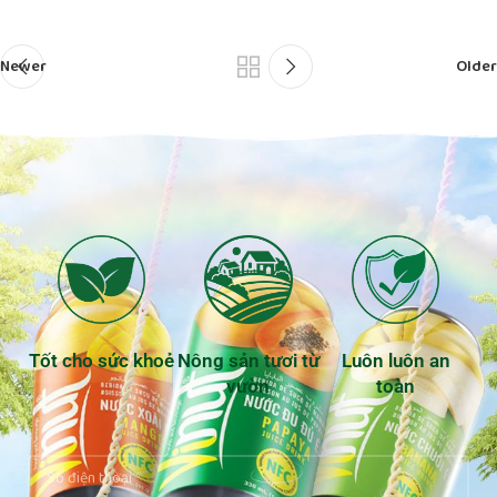
Newer
Older
Tốt cho sức khoẻ
Nông sản tươi từ
Luôn luôn an
vườn
toàn