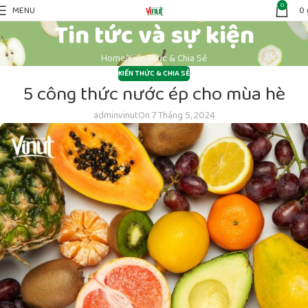
0
MENU
0
Tin tức và sự kiện
Home
Kiến Thức & Chia Sẻ
KIẾN THỨC & CHIA SẺ
5 công thức nước ép cho mùa hè
adminvinut
On 7 Tháng 5, 2024