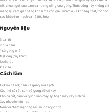
Nước ép cam cà rốt gừng là một sự pha trộn độc đáo giữa vị ngọt của cà
rốt, chua ngọt của cam và hương nồng của gừng. Thức uống này không chỉ
mang lại cảm giác sảng khoái mà còn giàu vitamin và khoáng chất, tốt cho
sức khỏe tim mạch và hệ tiêu hóa.
Nguyên liệu
3 cà rốt
2 quả cam
1 củ gừng nhỏ
Mật ong (tùy thích)
Nước lọc
Đá viên
Cách làm
Gọt vỏ cà rốt, cam và gừng, rửa sạch.
Cắt nhỏ cà rốt, cam và gừng để dễ xay.
Cho cà rốt, cam và gừng vào máy ép hoặc máy xay sinh tố.
Xay nhuyễn hỗn hợp.
Nếm và thêm mật ong nếu muốn ngọt hơn.