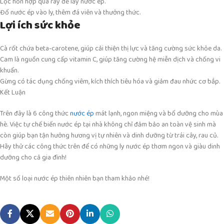
Lọc hỗn hợp qua rây để lấy nước ép.
Đổ nước ép vào ly, thêm đá viên và thưởng thức.
Lợi ích sức khỏe
Cà rốt chứa beta-carotene, giúp cải thiện thị lực và tăng cường sức khỏe da.
Cam là nguồn cung cấp vitamin C, giúp tăng cường hệ miễn dịch và chống vi
khuẩn.
Gừng có tác dụng chống viêm, kích thích tiêu hóa và giảm đau nhức cơ bắp.
Kết Luận
Trên đây là 6 công thức
nước ép
mát lạnh, ngon miệng và bổ dưỡng cho mùa
hè. Việc tự chế biến nước ép tại nhà không chỉ đảm bảo an toàn vệ sinh mà
còn giúp bạn tận hưởng hương vị tự nhiên và dinh dưỡng từ trái cây, rau củ.
Hãy thử các công thức trên để có những ly nước ép thơm ngon và giàu dinh
dưỡng cho cả gia đình!
Một số loại nước ép thiên nhiên bạn tham khảo nhé!