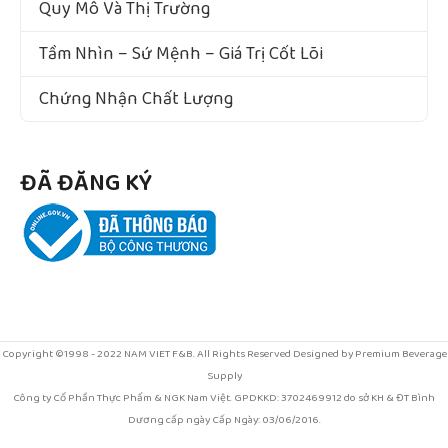
Quy Mô Và Thị Trường
Tầm Nhìn – Sứ Mệnh – Giá Trị Cốt Lõi
Chứng Nhận Chất Lượng
ĐÃ ĐĂNG KÝ
Copyright ©1998 - 2022 NAM VIET F&B. All Rights Reserved Designed by Premium Beverage
Supply
Công ty Cổ Phần Thực Phẩm & NGK Nam Việt. GPDKKD: 3702469912 do sở KH & ĐT Bình
Dương cấp ngày Cấp Ngày: 03/06/2016.
Địa chỉ: Số 994/1C đường Nguyễn Thị Minh Khai, Khu phố Tân Thắng, phường Tân Đông