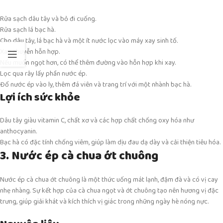
Rửa sạch dâu tây và bỏ đi cuống.
Rửa sạch lá bạc hà.
Cho dâu tây, lá bạc hà và một ít nước lọc vào máy xay sinh tố.
Xay nhuyễn hỗn hợp.
Nếu muốn ngọt hơn, có thể thêm đường vào hỗn hợp khi xay.
Lọc qua rây lấy phần nước ép.
Đổ nước ép vào ly, thêm đá viên và trang trí với một nhành bạc hà.
Lợi ích sức khỏe
Dâu tây giàu vitamin C, chất xơ và các hợp chất chống oxy hóa như
anthocyanin.
Bạc hà có đặc tính chống viêm, giúp làm dịu đau dạ dày và cải thiện tiêu hóa.
3. Nước ép cà chua ớt chuông
Nước ép cà chua ớt chuông là một thức uống mát lạnh, đậm đà và có vị cay
nhẹ nhàng. Sự kết hợp của cà chua ngọt và ớt chuông tạo nên hương vị đặc
trưng, giúp giải khát và kích thích vị giác trong những ngày hè nóng nực.