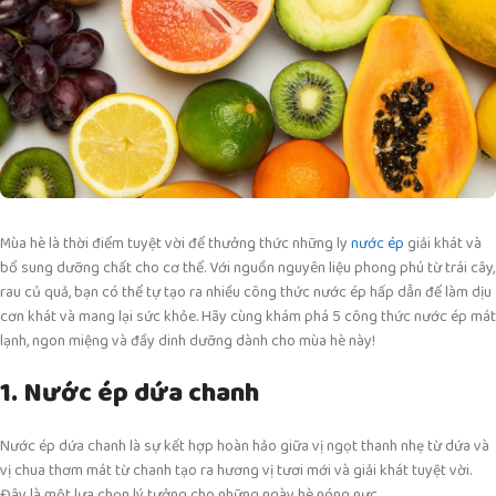
Mùa hè là thời điểm tuyệt vời để thưởng thức những ly
nước ép
giải khát và
bổ sung dưỡng chất cho cơ thể. Với nguồn nguyên liệu phong phú từ trái cây,
rau củ quả, bạn có thể tự tạo ra nhiều công thức nước ép hấp dẫn để làm dịu
cơn khát và mang lại sức khỏe. Hãy cùng khám phá 5 công thức nước ép mát
lạnh, ngon miệng và đầy dinh dưỡng dành cho mùa hè này!
1. Nước ép dứa chanh
Nước ép dứa chanh là sự kết hợp hoàn hảo giữa vị ngọt thanh nhẹ từ dứa và
vị chua thơm mát từ chanh tạo ra hương vị tươi mới và giải khát tuyệt vời.
Đây là một lựa chọn lý tưởng cho những ngày hè nóng nực.