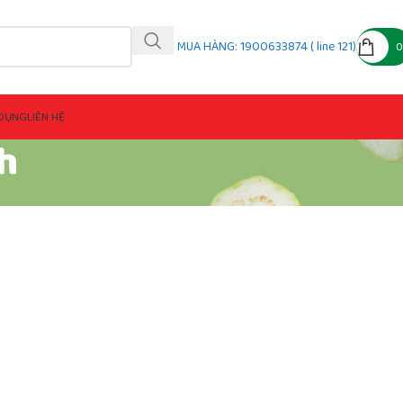
MUA HÀNG: 1900633874 ( line 121)
DỤNG
LIÊN HỆ
h