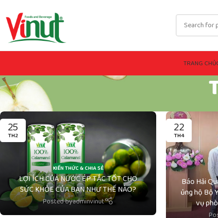
TRANG CHỦ
25
22
TH2
TH4
KIẾN THỨC & CHIA SẺ
LỢI ÍCH CỦA NƯỚC ÉP TẮC TỐT CHO
Báo Hải Qu
SỨC KHỎE CỦA BẠN NHƯ THẾ NÀO?
ủng hộ Bộ Y
Posted by
adminvinut
vụ phò
Po