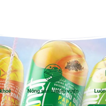
 khoẻ
Nông sản tươi từ vườn
Luôn