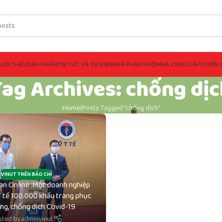
GIỚI THIỆU
SẢN PHẨM
TIN TỨC VÀ SỰ KIỆN
NHÀ PHÂN PHỐI
NHÀ CUNG CẤP
TUYỂN 
Tag Archives: chống dịc
Home
Posts Tagged "chống dịch"
VINUT TRÊN BÁO CHÍ
an Online :Một doanh nghiệp
 tế 100.000 khẩu trang phục
ng, chống dịch Covid-19
sted by
adminvinut