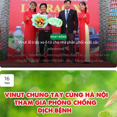
HOẠT ĐỘNG
Vinut lễ trao xe ô tô cho nhà phân phối xuất sắc
adminvinut
[vc_row][vc_column][vc_message]Theo đuổi các giá trị “ Nhân văn
– Chuyên Nghiệp – Phát triển bền vững”, bằng những nỗ lực
16
TH3