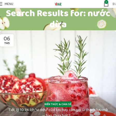
0
MENU
0
Search Results for: nước
dừa
06
TH5
KIẾN THỨC & CHIA SẺ
Tiết lộ 10 lợi ích “vi diệu” của lựu hay còn gọi là thạch lựu mà
bạn chưa biết?