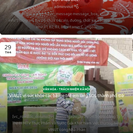
adminvinut
[vc_row][vc_column][vc_message message_box_color=”alert-
info”]100gram lựu có chứa 68calo, đường, chất xơ, các loại vitamin
như B1, B2, B3, B5, vitamin C…. ngoài
29
TH4
VĂN HÓA - TRÁCH NHIỆM XÃ HỘI
VINUT vì sức khỏe các bà mẹ trẻ em làng SOS thành phố Đà
Lạt
adminvinut
[vc_row][vc_column][vc_message]Ngày 14/04/2020, Công Ty
TNHH MTV Thực Phẩm và Nước Giải Khát Nam Việt thương hiệu
VINUT cùng Nhà Phân