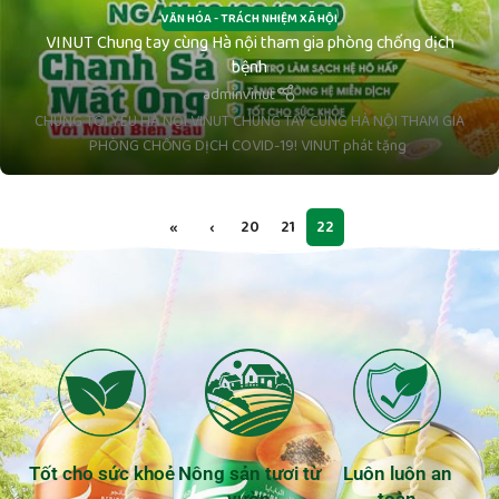
VĂN HÓA - TRÁCH NHIỆM XÃ HỘI
VINUT Chung tay cùng Hà nội tham gia phòng chống dịch
bệnh
adminvinut
CHÚNG TÔI YÊU HÀ NỘI VINUT CHUNG TAY CÙNG HÀ NỘI THAM GIA
PHÒNG CHỐNG DỊCH COVID-19! VINUT phát tặng
«
‹
20
21
22
Tốt cho sức khoẻ
Nông sản tươi từ
Luôn luôn an