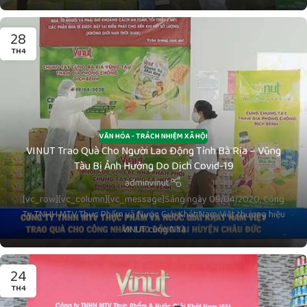
28
TH4
VĂN HÓA - TRÁCH NHIỆM XÃ HỘI
VINUT Trao Quà Cho Người Lao Động Tỉnh Bà Rịa – Vũng
Tàu Bị Ảnh Hưởng Do Dịch Covid-19
adminvinut
[vc_row][vc_column][vc_message]Sáng ngày 09/04/2020, Công
Ty TNHH MTV Thực Phẩm và Nước Giải Khát Nam Việt thương hiệu
VINUT cùng Nhà
24
TH4