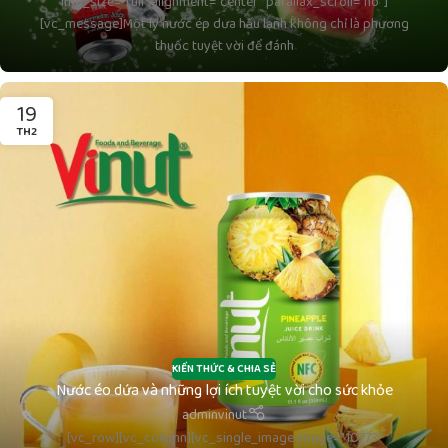
img_size=”full” alignment=”center” parallax_scroll=”no”]
[vc_message]Một ly nước ép dưa hấu lạnh không chỉ là phương
thuốc tuyệt vời để đánh
19
TH2
KIẾN THỨC & CHIA SẺ
Nước éo dứa và những lợi ích tuyệt vời cho sức khỏe
adminvinut
[vc_row][vc_column][vc_single_image image=”10773″