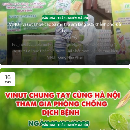
VĂN HÓA - TRÁCH NHIỆM XÃ HỘI
VINUT vì sức khỏe các bà mẹ trẻ em làng SOS thành phố Đà
Lạt
adminvinut
[vc_row][vc_column][vc_message]Ngày 14/04/2020, Công Ty
TNHH MTV Thực Phẩm và Nước Giải Khát Nam Việt thương hiệu
VINUT cùng Nhà Phân
16
TH3
Nước Ép Thơm (Ép Dứa) Cojo Cojo Có Thạch đóng chai
320ml
adminvinut
TIÊU CHÍ
THÔNG TIN
VĂN HÓA - TRÁCH NHIỆM XÃ HỘI