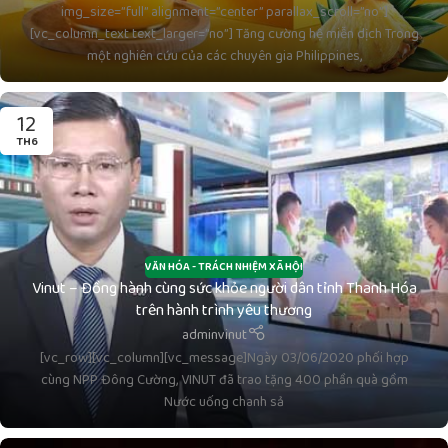
img_size=”full” alignment=”center” parallax_scroll=”no”]
[vc_column_text text_larger=”no”] Tăng cường hệ miễn dịch Trong
một nghiên cứu của các chuyên gia Philippines,
12
TH6
VĂN HÓA - TRÁCH NHIỆM XÃ HỘI
Vinut – Đồng hành cùng sức khỏe người dân tỉnh Thanh Hóa
trên hành trình yêu thương
adminvinut
[vc_row][vc_column][vc_message]Ngày 03/06/2020 phối hợp
cùng NPP Đông Cường, VINUT đã trao tặng 400 phần quà gồm
Nước uống chanh sả