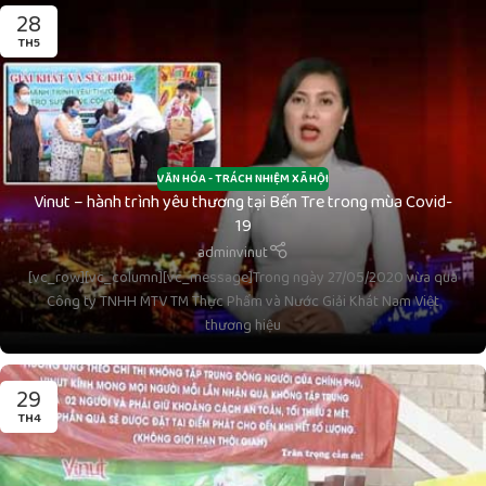
28
TH5
VĂN HÓA - TRÁCH NHIỆM XÃ HỘI
Vinut – hành trình yêu thương tại Bến Tre trong mùa Covid-
19
adminvinut
[vc_row][vc_column][vc_message]Trong ngày 27/05/2020 vừa qua
Công ty TNHH MTV TM Thực Phẩm và Nước Giải Khát Nam Việt
thương hiệu
29
TH4