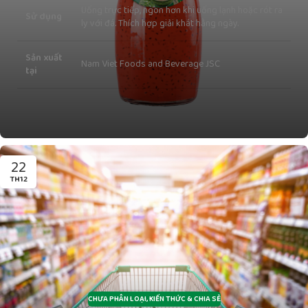
Uống trực tiếp, ngon hơn khi uống lạnh hoặc rót ra
Sử dụng
ly với đá. Thích hợp giải khát hằng ngày.
Sản xuất
Nam Viet Foods and Beverage JSC
tại
22
TH12
CHƯA PHÂN LOẠI
,
KIẾN THỨC & CHIA SẺ