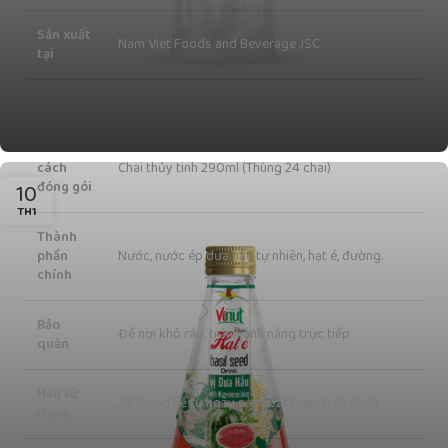
TIÊU CHÍ
THÔNG TIN
Sản xuất
Nam Viet Foods and Beverage JSC
tại
Thương
VINUT
hiệu
Quy
cách
Chai thủy tinh 290ml (Thùng 24 chai)
đóng gói
10
TH1
Thành
phần
Nước, nước ép dưa hấu tự nhiên, hạt é, đường.
chính
Bảo
Để nơi khô ráo, tránh ánh nắng trực tiếp
quản
Hạn sử
24 tháng kể từ ngày sản xuất (xem trên chai)
dụng