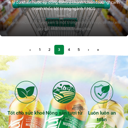
4 lý do khiến nước ép đóng lon trở thành “chiến trường” cạnh
tranh khốc liệt trong ngành FMCG
helen
Ngành FMCG luôn được xem là một trong những lĩnh vực cạnh tranh
gay gắt nhất trên thị trường tiêu
‹
1
2
3
4
5
›
»
Tốt cho sức khoẻ
Nông sản tươi từ
Luôn luôn an
vườn
toàn