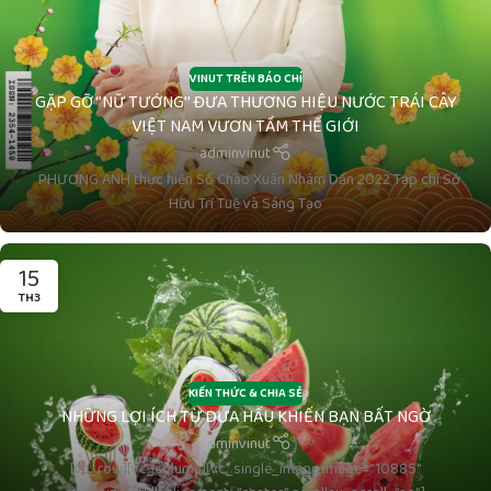
VINUT TRÊN BÁO CHÍ
GẶP GỠ ‘’NỮ TƯỚNG’’ ĐƯA THƯƠNG HIỆU NƯỚC TRÁI CÂY
VIỆT NAM VƯƠN TẦM THẾ GIỚI
adminvinut
PHƯƠNG ANH thực hiện Số Chào Xuân Nhâm Dần 2022 Tạp chí Sở
Hữu Trí Tuệ và Sáng Tạo
15
TH3
KIẾN THỨC & CHIA SẺ
NHỮNG LỢI ÍCH TỪ DƯA HẤU KHIẾN BẠN BẤT NGỜ
adminvinut
[vc_row][vc_column][vc_single_image image=”10885″