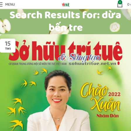
0
MENU
0
Search Results for: dừa
bến tre
15
TH1