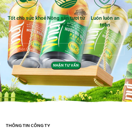
Tốt cho sức khoẻ
Nông sản tươi từ
Luôn luôn an
vườn
toàn
THÔNG TIN CÔNG TY