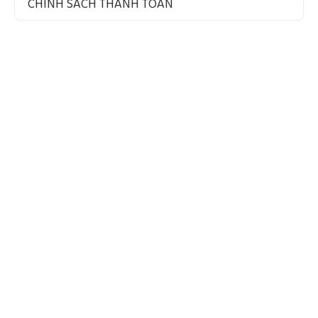
CHÍNH SÁCH THANH TOÁN
VỀ CHÚNG TÔI
Quy Mô Và Thị Trường
Tầm Nhìn – Sứ Mệnh – Giá Trị Cốt Lõi
Chứng Nhận Chất Lượng
ĐÃ ĐĂNG KÝ