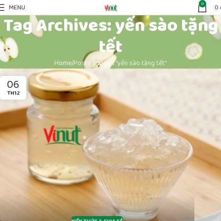
0
MENU
0
Tag Archives: yến sào tặng
tết
Home
Posts Tagged "yến sào tặng tết"
06
TH12