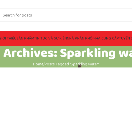
GIỚI THIỆU
SẢN PHẨM
TIN TỨC VÀ SỰ KIỆN
NHÀ PHÂN PHỐI
NHÀ CUNG CẤP
TUYỂN 
 Archives: Sparkling w
Home
Posts Tagged "Sparkling water"