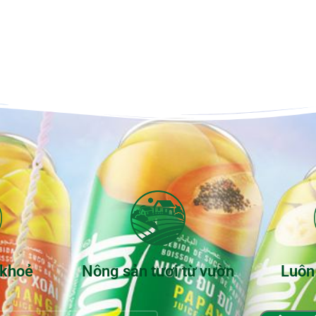
 khoẻ
Nông sản tươi từ vườn
Luôn