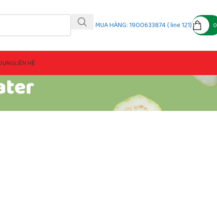
MUA HÀNG: 1900633874 ( line 121)
DỤNG
LIÊN HỆ
ater