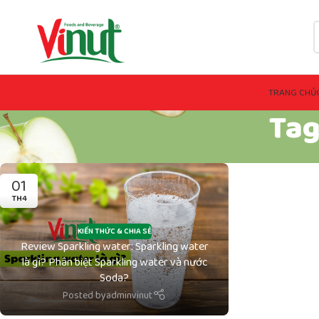
TRANG CHỦ
Tag
01
TH4
KIẾN THỨC & CHIA SẺ
Review Sparkling water: Sparkling water
là gì? Phân biệt Sparkling water và nước
Soda?
Posted by
adminvinut