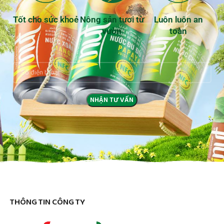
Tốt cho sức khoẻ
Nông sản tươi từ
Luôn luôn an
vườn
toàn
THÔNG TIN CÔNG TY