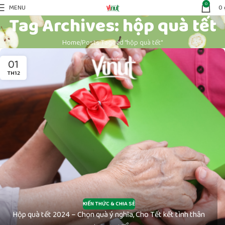
0
MENU
0
Tag Archives: hộp quà tết
Home
Posts Tagged "hộp quà tết"
01
TH12
KIẾN THỨC & CHIA SẺ
Hộp quà tết 2024 – Chọn quà ý nghĩa, Cho Tết kết tình thân