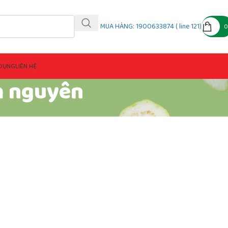
MUA HÀNG: 1900633874 ( line 121)
DỤNG
LIÊN HỆ
m nguyên