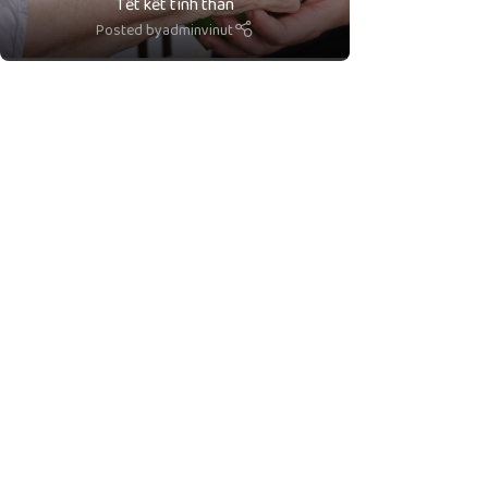
Tết kết tình thân
Posted by
adminvinut