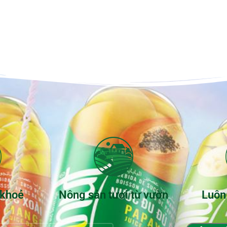
 khoẻ
Nông sản tươi từ vườn
Luôn