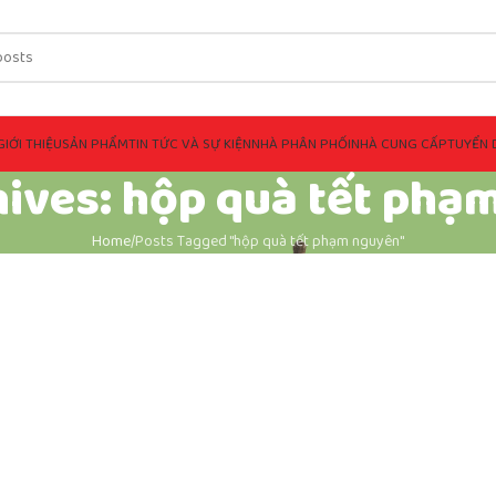
GIỚI THIỆU
SẢN PHẨM
TIN TỨC VÀ SỰ KIỆN
NHÀ PHÂN PHỐI
NHÀ CUNG CẤP
TUYỂN 
hives: hộp quà tết phạ
Home
Posts Tagged "hộp quà tết phạm nguyên"