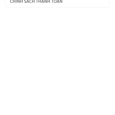
CHÍNH SÁCH THANH TOÁN
VỀ CHÚNG TÔI
Quy Mô Và Thị Trường
Tầm Nhìn – Sứ Mệnh – Giá Trị Cốt Lõi
Chứng Nhận Chất Lượng
ĐÃ ĐĂNG KÝ