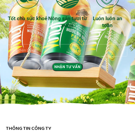
Tốt cho sức khoẻ
Nông sản tươi từ
Luôn luôn an
vườn
toàn
THÔNG TIN CÔNG TY