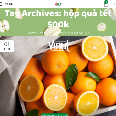
0
MENU
0
Tag Archives: hộp quà tết
500k
Home
Posts Tagged "hộp quà tết 500k"
01
TH11