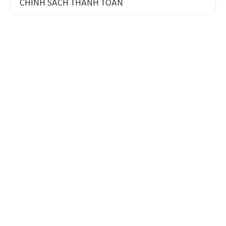
CHÍNH SÁCH THANH TOÁN
VỀ CHÚNG TÔI
Quy Mô Và Thị Trường
Tầm Nhìn – Sứ Mệnh – Giá Trị Cốt Lõi
Chứng Nhận Chất Lượng
ĐÃ ĐĂNG KÝ