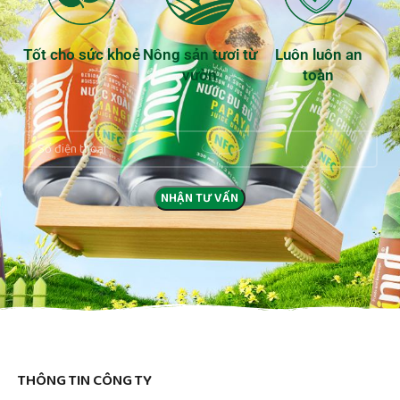
Tốt cho sức khoẻ
Nông sản tươi từ
Luôn luôn an
vườn
toàn
THÔNG TIN CÔNG TY