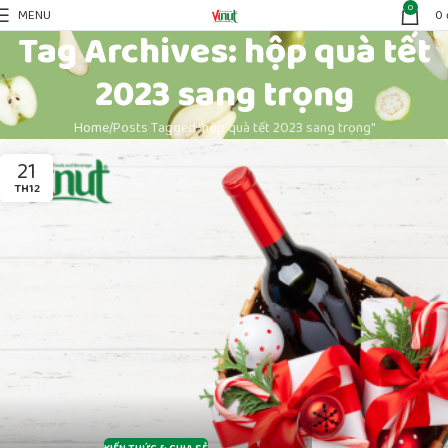
0
MENU
0
Tag Archives: hộp quà tết
2023 sang trọng
Home
Posts Tagged "hộp quà tết 2023 sang trọng"
21
TH12