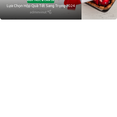
KIẾN THỨC & CHIA SẺ
Lựa Chọn Hộp Quà Tết Sang Trọng 2024
adminvinut