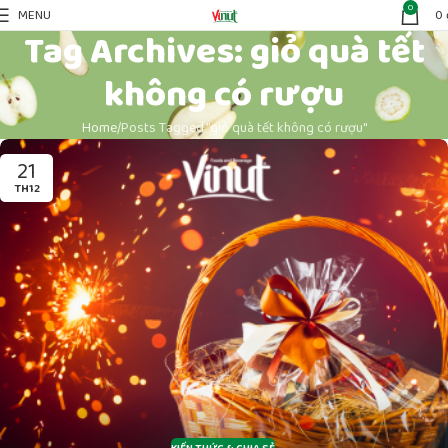
0
MENU
0
Tag Archives: giỏ quà tết
không có rượu
Home
Posts Tagged "giỏ quà tết không có rượu"
21
TH12