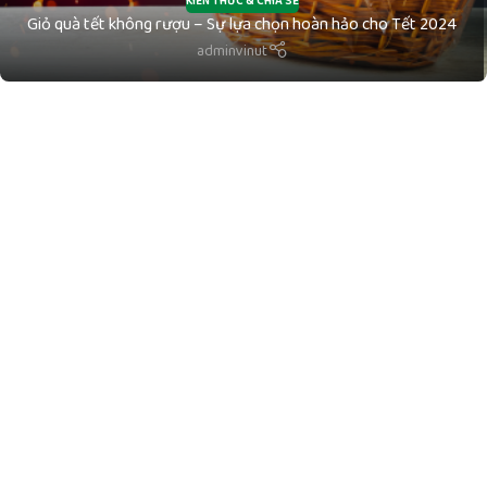
KIẾN THỨC & CHIA SẺ
Giỏ quà tết không rượu – Sự lựa chọn hoàn hảo cho Tết 2024
adminvinut