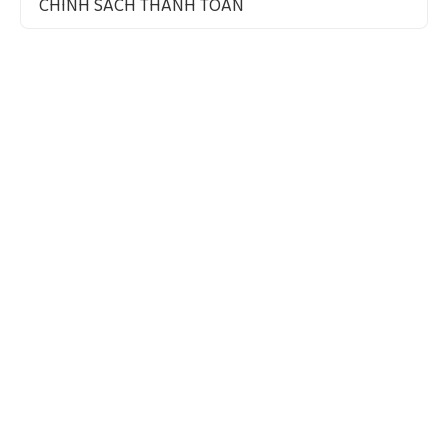
CHÍNH SÁCH THANH TOÁN
VỀ CHÚNG TÔI
Quy Mô Và Thị Trường
Tầm Nhìn – Sứ Mệnh – Giá Trị Cốt Lõi
Chứng Nhận Chất Lượng
ĐÃ ĐĂNG KÝ