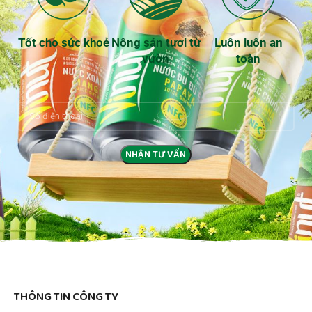
Tốt cho sức khoẻ
Nông sản tươi từ
Luôn luôn an
vườn
toàn
THÔNG TIN CÔNG TY